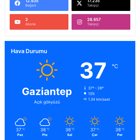
12.935
17.235
Beğeni
Takipçi
2
28.657
Abone
Takipçi
Hava Durumu
37
℃
Gaziantep
37º - 28º
13%
1.34 km/saat
Açık gökyüzü
37
38
36
37
38
℃
℃
℃
℃
℃
Paz
Pts
Sal
Çar
Per