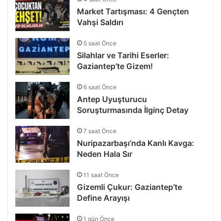
Market Tartışması: 4 Gençten
Vahşi Saldırı
5 saat Önce
Silahlar ve Tarihi Eserler:
Gaziantep’te Gizem!
6 saat Önce
Antep Uyuşturucu
Soruşturmasında İlginç Detay
7 saat Önce
Nuripazarbaşı’nda Kanlı Kavga:
Neden Hala Sır
11 saat Önce
Gizemli Çukur: Gaziantep’te
Define Arayışı
1 gün Önce