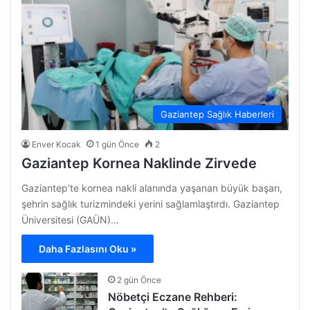
Gaziantep Sağlık Haberleri
Enver Kocak
1 gün Önce
2
Gaziantep Kornea Naklinde Zirvede
Gaziantep’te kornea nakli alanında yaşanan büyük başarı,
şehrin sağlık turizmindeki yerini sağlamlaştırdı. Gaziantep
Üniversitesi (GAÜN)…
Daha Fazlasını Oku »
2 gün Önce
Nöbetçi Eczane Rehberi: