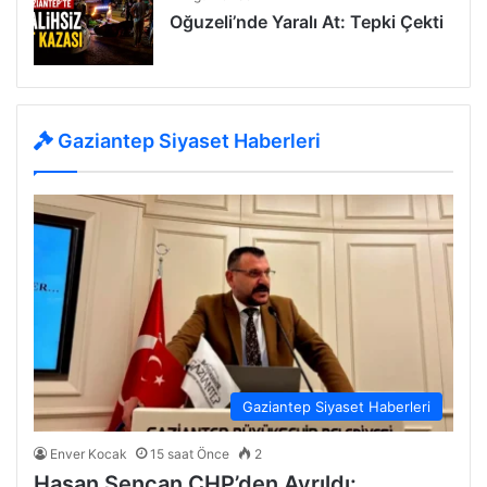
Oğuzeli’nde Yaralı At: Tepki Çekti
Gaziantep Siyaset Haberleri
Gaziantep Siyaset Haberleri
Enver Kocak
15 saat Önce
2
Hasan Şencan CHP’den Ayrıldı: