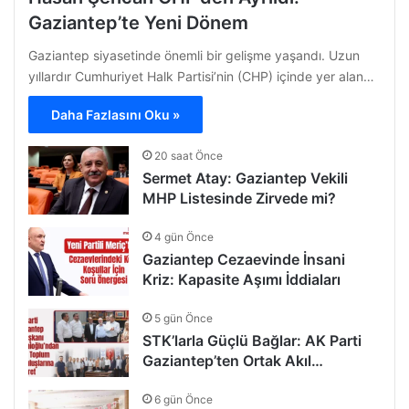
Gaziantep’te Yeni Dönem
Gaziantep siyasetinde önemli bir gelişme yaşandı. Uzun
yıllardır Cumhuriyet Halk Partisi’nin (CHP) içinde yer alan…
Daha Fazlasını Oku »
20 saat Önce
Sermet Atay: Gaziantep Vekili
MHP Listesinde Zirvede mi?
4 gün Önce
Gaziantep Cezaevinde İnsani
Kriz: Kapasite Aşımı İddiaları
5 gün Önce
STK’larla Güçlü Bağlar: AK Parti
Gaziantep’ten Ortak Akıl…
6 gün Önce