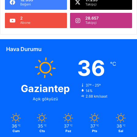
Beğeni
Takipçi
2
28.657
Abone
Takipçi
Hava Durumu
36
℃
Gaziantep
37º - 25º
14%
2.68 km/saat
Açık gökyüzü
36
35
37
37
38
℃
℃
℃
℃
℃
Cum
Cts
Paz
Pts
Sal