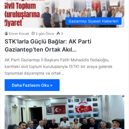
Gaziantep Siyaset Haberleri
Enver Kocak
3 gün Önce
3
STK’larla Güçlü Bağlar: AK Parti
Gaziantep’ten Ortak Akıl…
AK Parti Gaziantep İl Başkanı Fatih Muhaddis Fedaioğlu,
kentteki sivil toplum kuruluşlarıyla (STK) bir araya gelerek
toplumsal dayanışma ve ortak…
Daha Fazlasını Oku »