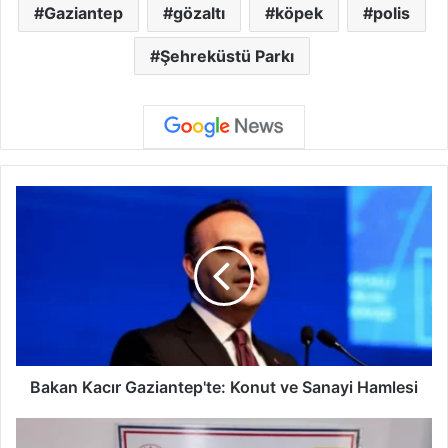
Gaziantep
gözaltı
köpek
polis
Şehreküstü Parkı
B
a
k
a
n
K
a
c
ı
r
Bakan Kacır Gaziantep'te: Konut ve Sanayi Hamlesi
G
a
N
z