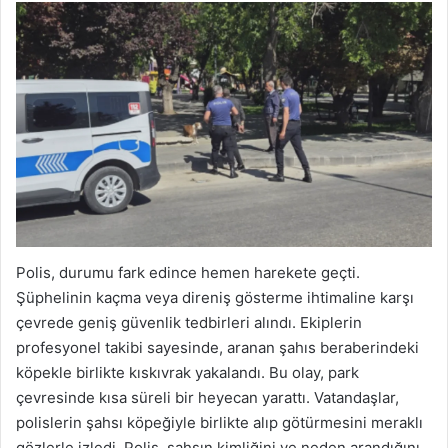
Polis, durumu fark edince hemen harekete geçti.
Şüphelinin kaçma veya direniş gösterme ihtimaline karşı
çevrede geniş güvenlik tedbirleri alındı. Ekiplerin
profesyonel takibi sayesinde, aranan şahıs beraberindeki
köpekle birlikte kıskıvrak yakalandı. Bu olay, park
çevresinde kısa süreli bir heyecan yarattı. Vatandaşlar,
polislerin şahsı köpeğiyle birlikte alıp götürmesini meraklı
gözlerle izledi. Polis, şahsın kimliğini ve neden arandığını