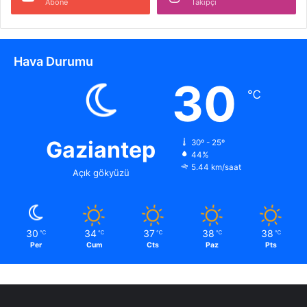
Abone
Takipçi
Hava Durumu
30
℃
Gaziantep
30º - 25º
44%
5.44 km/saat
Açık gökyüzü
30
34
37
38
38
℃
℃
℃
℃
℃
Per
Cum
Cts
Paz
Pts