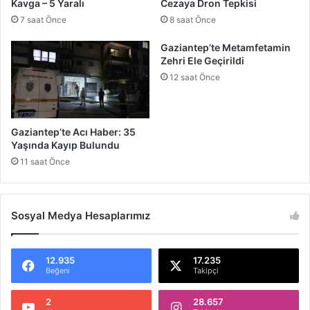
Kavga – 5 Yaralı
Cezaya Dron Tepkisi
y
T
7 saat Önce
8 saat Önce
i
a
H
b
Gaziantep’te Metamfetamin
a
l
Zehri Ele Geçirildi
m
o
12 saat Önce
l
l
e
a
s
r
i
B
Gaziantep’te Acı Haber: 35
u
Yaşında Kayıp Bulundu
l
11 saat Önce
u
n
d
u
Sosyal Medya Hesaplarımız
12.935
17.235
Beğeni
Takipçi
2
28.657