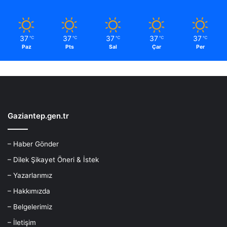
37
37
37
37
37
℃
℃
℃
℃
℃
Paz
Pts
Sal
Çar
Per
Gaziantep.gen.tr
– Haber Gönder
– Dilek Şikayet Öneri & İstek
– Yazarlarımız
– Hakkımızda
– Belgelerimiz
– İletişim