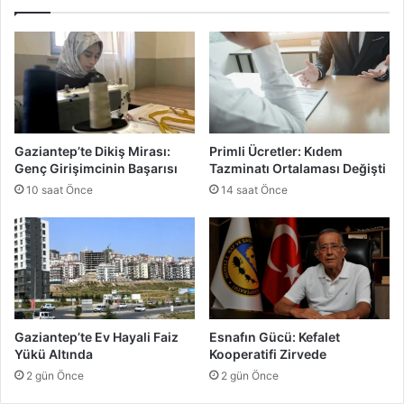
C
p
e
U
z
t
a
a
Y
n
e
c
d
ı
i
:
Gaziantep’te Dikiş Mirası:
Primli Ücretler: Kıdem
U
Genç Girişimcinin Başarısı
Tazminatı Ortalaması Değişti
m
10 saat Önce
14 saat Önce
u
r
s
a
m
a
z
l
Gaziantep’te Ev Hayali Faiz
Esnafın Gücü: Kefalet
ı
Yükü Altında
Kooperatifi Zirvede
k
2 gün Önce
2 gün Önce
K