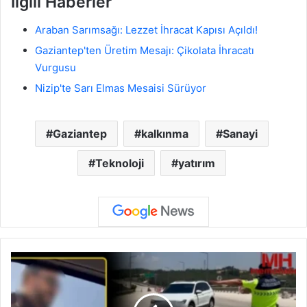
İlgili Haberler
Araban Sarımsağı: Lezzet İhracat Kapısı Açıldı!
Gaziantep'ten Üretim Mesajı: Çikolata İhracatı
Vurgusu
Nizip'te Sarı Elmas Mesaisi Sürüyor
Gaziantep
kalkınma
Sanayi
Teknoloji
yatırım
T
r
a
f