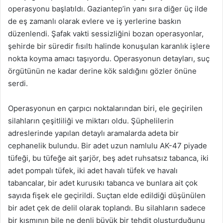
operasyonu başlatıldı. Gaziantep’in yanı sıra diğer üç ilde
de eş zamanlı olarak evlere ve iş yerlerine baskın
düzenlendi. Şafak vakti sessizliğini bozan operasyonlar,
şehirde bir süredir fısıltı halinde konuşulan karanlık işlere
nokta koyma amacı taşıyordu. Operasyonun detayları, suç
örgütünün ne kadar derine kök saldığını gözler önüne
serdi.
Operasyonun en çarpıcı noktalarından biri, ele geçirilen
silahların çeşitliliği ve miktarı oldu. Şüphelilerin
adreslerinde yapılan detaylı aramalarda adeta bir
cephanelik bulundu. Bir adet uzun namlulu AK-47 piyade
tüfeği, bu tüfeğe ait şarjör, beş adet ruhsatsız tabanca, iki
adet pompalı tüfek, iki adet havalı tüfek ve havalı
tabancalar, bir adet kurusıkı tabanca ve bunlara ait çok
sayıda fişek ele geçirildi. Suçtan elde edildiği düşünülen
bir adet çek de delil olarak toplandı. Bu silahların sadece
bir kısmının bile ne denli büyük bir tehdit oluşturduğunu