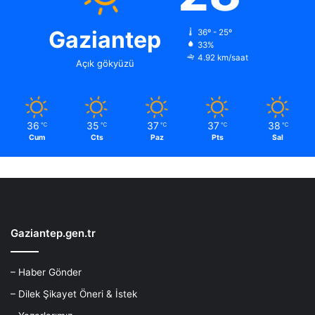
Gaziantep
36º - 25º
33%
4.92 km/saat
Açık gökyüzü
36
35
37
37
38
℃
℃
℃
℃
℃
Cum
Cts
Paz
Pts
Sal
Gaziantep.gen.tr
– Haber Gönder
– Dilek Şikayet Öneri & İstek