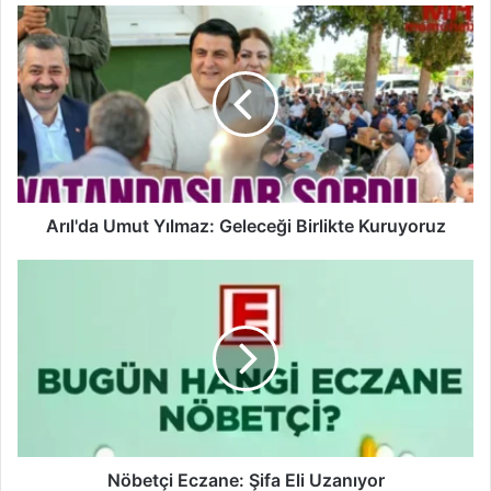
A
r
ı
l
'
d
a
U
m
u
Arıl'da Umut Yılmaz: Geleceği Birlikte Kuruyoruz
t
Y
N
ı
ö
l
b
m
e
a
t
z
ç
:
i
G
E
e
c
l
z
Nöbetçi Eczane: Şifa Eli Uzanıyor