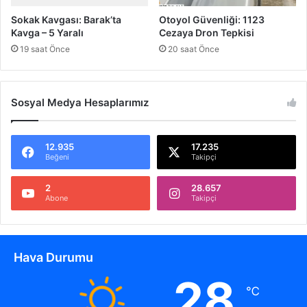
z
Sokak Kavgası: Barak’ta
Otoyol Güvenliği: 1123
Kavga – 5 Yaralı
Cezaya Dron Tepkisi
19 saat Önce
20 saat Önce
Sosyal Medya Hesaplarımız
12.935
17.235
Beğeni
Takipçi
2
28.657
Abone
Takipçi
Hava Durumu
28
℃