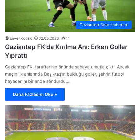
Gaziantep Spor Haberleri
Enver Kocak
02.05.2026
11
Gaziantep FK’da Kırılma Anı: Erken Goller
Yıprattı
Gaziantep FK, taraftarının önünde sahaya umutla çıktı. Ancak
maçın ilk anlarında Beşiktaş’ın bulduğu goller, şehrin futbol
heyecanını bir anda söndürdü.…
Daha Fazlasını Oku »