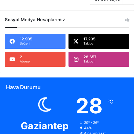
Sosyal Medya Hesaplarımız
12.935
17.235
Beğeni
Takipçi
2
28.657
Abone
Takipçi
Hava Durumu
28
℃
Gaziantep
29º - 26º
44%
4.02 km/saat