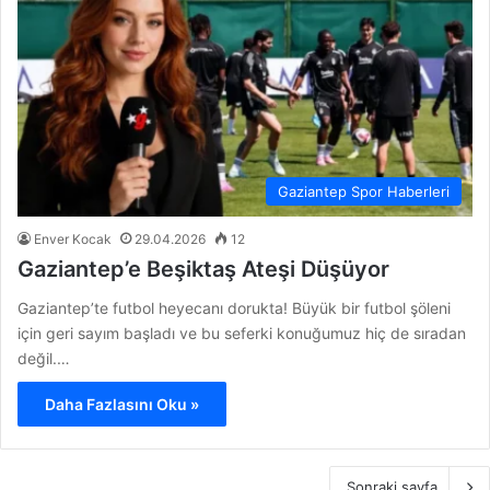
Gaziantep Spor Haberleri
Enver Kocak
29.04.2026
12
Gaziantep’e Beşiktaş Ateşi Düşüyor
Gaziantep’te futbol heyecanı dorukta! Büyük bir futbol şöleni
için geri sayım başladı ve bu seferki konuğumuz hiç de sıradan
değil.…
Daha Fazlasını Oku »
Sonraki sayfa