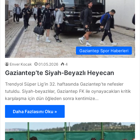
Gaziantep Spor Haberleri
Enver Kocak
01.05.2026
4
Gaziantep’te Siyah-Beyazlı Heyecan
Trendyol Süper Lig’in 32. haftasında Gaziantep’te nefesler
tutuldu. Siyah-beyazlılar, Gaziantep FK ile oynayacakları kritik
karşılaşma için dün öğleden sonra kentimize…
Daha Fazlasını Oku »