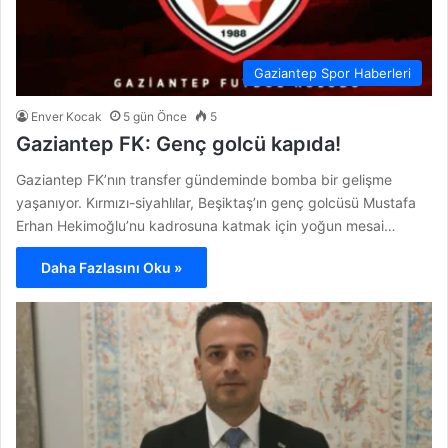
Gaziantep Spor Haberleri
Enver Kocak
5 gün Önce
5
Gaziantep FK: Genç golcü kapıda!
Gaziantep FK’nın transfer gündeminde bomba bir gelişme
yaşanıyor. Kırmızı-siyahlılar, Beşiktaş’ın genç golcüsü Mustafa
Erhan Hekimoğlu’nu kadrosuna katmak için yoğun mesai…
Daha Fazlasını Oku »