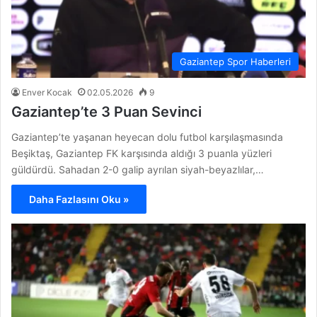
Gaziantep Spor Haberleri
Enver Kocak
02.05.2026
9
Gaziantep’te 3 Puan Sevinci
Gaziantep’te yaşanan heyecan dolu futbol karşılaşmasında
Beşiktaş, Gaziantep FK karşısında aldığı 3 puanla yüzleri
güldürdü. Sahadan 2-0 galip ayrılan siyah-beyazlılar,…
Daha Fazlasını Oku »