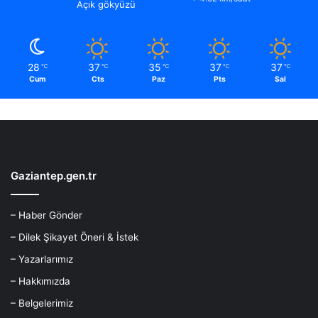
Açık gökyüzü
28
37
35
37
37
℃
℃
℃
℃
℃
Cum
Cts
Paz
Pts
Sal
Gaziantep.gen.tr
– Haber Gönder
– Dilek Şikayet Öneri & İstek
– Yazarlarımız
– Hakkımızda
– Belgelerimiz