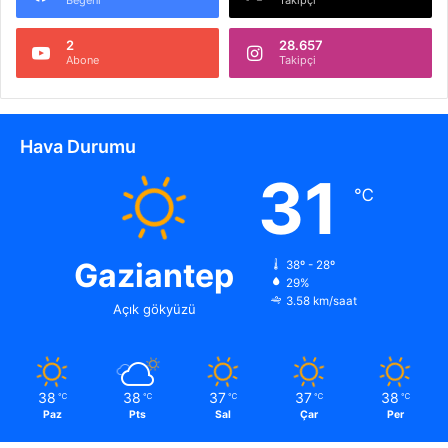
2
28.657
Abone
Takipçi
Hava Durumu
31
℃
Gaziantep
38º - 28º
29%
3.58 km/saat
Açık gökyüzü
38
38
37
37
38
℃
℃
℃
℃
℃
Paz
Pts
Sal
Çar
Per