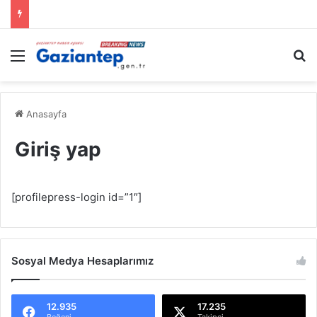
Menü
A
Anasayfa
Giriş yap
[profilepress-login id=”1″]
Sosyal Medya Hesaplarımız
12.935
17.235
Beğeni
Takipçi