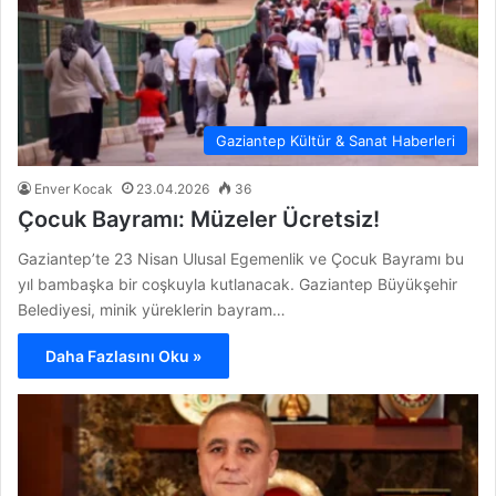
Gaziantep Kültür & Sanat Haberleri
Enver Kocak
23.04.2026
36
Çocuk Bayramı: Müzeler Ücretsiz!
Gaziantep’te 23 Nisan Ulusal Egemenlik ve Çocuk Bayramı bu
yıl bambaşka bir coşkuyla kutlanacak. Gaziantep Büyükşehir
Belediyesi, minik yüreklerin bayram…
Daha Fazlasını Oku »