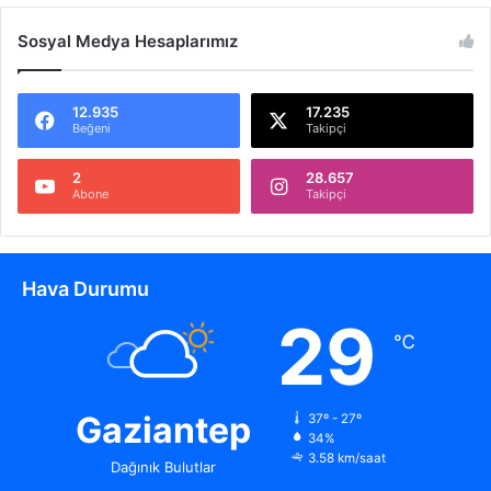
Sosyal Medya Hesaplarımız
12.935
17.235
Beğeni
Takipçi
2
28.657
Abone
Takipçi
Hava Durumu
29
℃
Gaziantep
37º - 27º
34%
3.58 km/saat
Dağınık Bulutlar