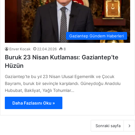
Gaziantep Gündem Haberleri
Enver Kocak
22.04.2026
8
Buruk 23 Nisan Kutlaması: Gaziantep’te
Hüzün
Gaziantep’te bu yıl 23 Nisan Ulusal Egemenlik ve Çocuk
Bayramı, buruk bir sevinçle karşılandı. Güneydoğu Anadolu
Hububat, Bakliyat, Yağlı Tohumlar…
Daha Fazlasını Oku »
Sonraki sayfa