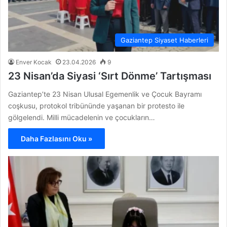
Gaziantep Siyaset Haberleri
Enver Kocak
23.04.2026
9
23 Nisan’da Siyasi ‘Sırt Dönme’ Tartışması
Gaziantep’te 23 Nisan Ulusal Egemenlik ve Çocuk Bayramı
coşkusu, protokol tribününde yaşanan bir protesto ile
gölgelendi. Milli mücadelenin ve çocukların…
Daha Fazlasını Oku »