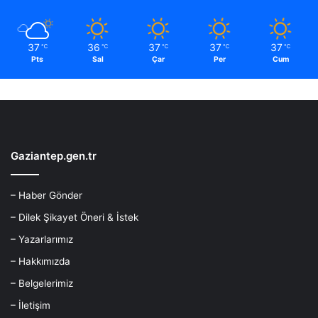
37
36
37
37
37
℃
℃
℃
℃
℃
Pts
Sal
Çar
Per
Cum
Gaziantep.gen.tr
– Haber Gönder
– Dilek Şikayet Öneri & İstek
– Yazarlarımız
– Hakkımızda
– Belgelerimiz
– İletişim