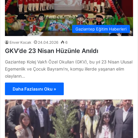
Gaziantep Eğitim Haberleri
Enver Kocak
24.04.2026
6
GKV’de 23 Nisan Hüzünle Anıldı
Gaziantep Kolej Vakfı Özel Okulları (GKV), bu yıl 23 Nisan Ulusal
Egemenlik ve Çocuk Bayramı’nı, komşu illerde yaşanan elim
olayların…
Daha Fazlasını Oku »