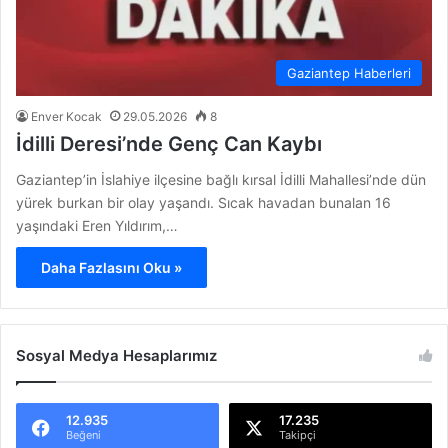
Gaziantep Haberleri
Enver Kocak
29.05.2026
8
İdilli Deresi’nde Genç Can Kaybı
Gaziantep’in İslahiye ilçesine bağlı kırsal İdilli Mahallesi’nde dün
yürek burkan bir olay yaşandı. Sıcak havadan bunalan 16
yaşındaki Eren Yıldırım,…
Daha Fazlasını Oku »
Sosyal Medya Hesaplarımız
12.935
17.235
Beğeni
Takipçi