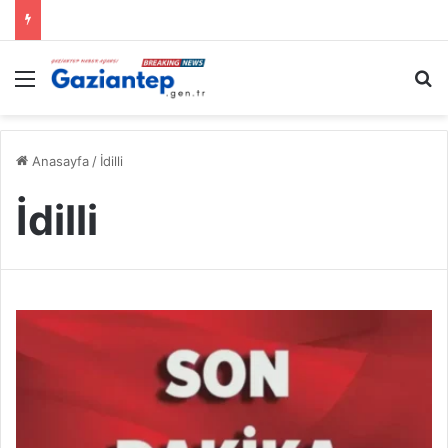
Menü
A
Anasayfa
/
İdilli
İdilli