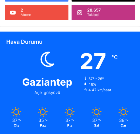
2
28.657
Abone
Takipçi
Hava Durumu
27
℃
Gaziantep
37º - 26º
48%
4.47 km/saat
Açık gökyüzü
37
35
37
37
38
℃
℃
℃
℃
℃
Cts
Paz
Pts
Sal
Çar