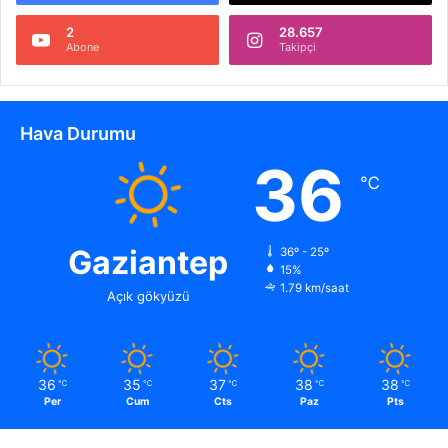
2
28.657
Abone
Takipçi
Hava Durumu
36
℃
Gaziantep
36º - 25º
15%
1.79 km/saat
Açık gökyüzü
36
35
37
38
38
℃
℃
℃
℃
℃
Per
Cum
Cts
Paz
Pts