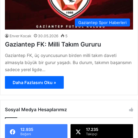
Gaziantep Spor Haberleri
Enver Kocak
30.05.2026
5
Gaziantep FK: Milli Takım Gururu
Gaziantep FK, üç oyuncusunun birden milli takım daveti
almasıyla büyük bir gurur yaşadı. Bu durum, takımın başarısının
sadece yerel ligde…
Daha Fazlasını Oku »
Sosyal Medya Hesaplarımız
12.935
17.235
Beğeni
Takipçi