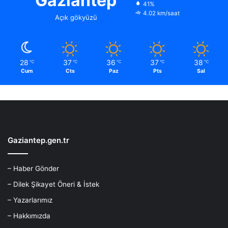
Gaziantep
41%
4.02 km/saat
Açık gökyüzü
28
37
36
37
38
℃
℃
℃
℃
℃
Cum
Cts
Paz
Pts
Sal
Gaziantep.gen.tr
– Haber Gönder
– Dilek Şikayet Öneri & İstek
– Yazarlarımız
– Hakkımızda