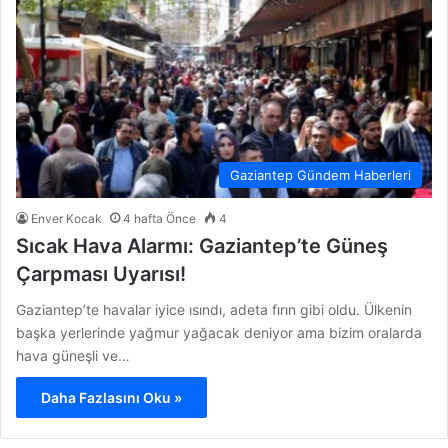
Gaziantep Gündem Haberleri
Enver Kocak
4 hafta Önce
4
Sıcak Hava Alarmı: Gaziantep’te Güneş
Çarpması Uyarısı!
Gaziantep’te havalar iyice ısındı, adeta fırın gibi oldu. Ülkenin
başka yerlerinde yağmur yağacak deniyor ama bizim oralarda
hava güneşli ve…
Daha Fazlasını Oku »