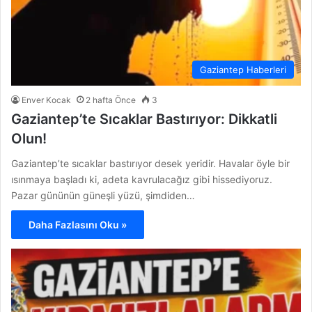
Gaziantep Haberleri
Enver Kocak
2 hafta Önce
3
Gaziantep’te Sıcaklar Bastırıyor: Dikkatli
Olun!
Gaziantep’te sıcaklar bastırıyor desek yeridir. Havalar öyle bir
ısınmaya başladı ki, adeta kavrulacağız gibi hissediyoruz.
Pazar gününün güneşli yüzü, şimdiden…
Daha Fazlasını Oku »