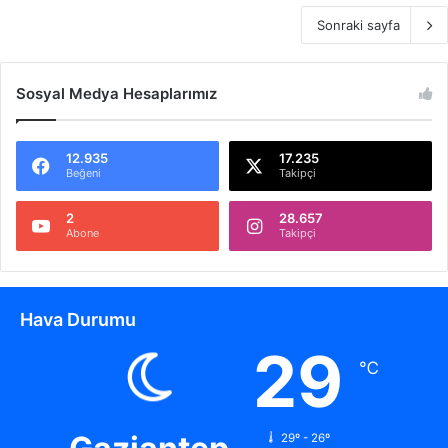
Sonraki sayfa
Sosyal Medya Hesaplarımız
12.935
17.235
Beğeni
Takipçi
2
28.657
Abone
Takipçi
Hava Durumu
29
℃
29º - 26º