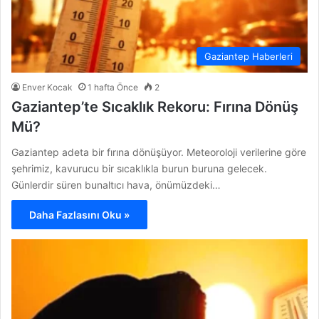
Gaziantep Haberleri
Enver Kocak
1 hafta Önce
2
Gaziantep’te Sıcaklık Rekoru: Fırına Dönüş
Mü?
Gaziantep adeta bir fırına dönüşüyor. Meteoroloji verilerine göre
şehrimiz, kavurucu bir sıcaklıkla burun buruna gelecek.
Günlerdir süren bunaltıcı hava, önümüzdeki…
Daha Fazlasını Oku »