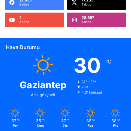
12.935
17.235
Beğeni
Takipçi
2
28.657
Abone
Takipçi
Hava Durumu
30
℃
Gaziantep
37º - 26º
25%
4.31 km/saat
Açık gökyüzü
37
35
37
38
38
℃
℃
℃
℃
℃
Per
Cum
Cts
Paz
Pts