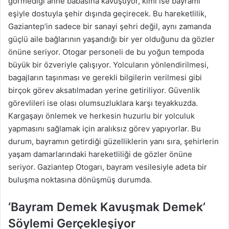
görmediği anne babasına kavuşuyor, kimi ise bayramı
eşiyle dostuyla şehir dışında geçirecek. Bu hareketlilik,
Gaziantep’in sadece bir sanayi şehri değil, aynı zamanda
güçlü aile bağlarının yaşandığı bir yer olduğunu da gözler
önüne seriyor. Otogar personeli de bu yoğun tempoda
büyük bir özveriyle çalışıyor. Yolcuların yönlendirilmesi,
bagajların taşınması ve gerekli bilgilerin verilmesi gibi
birçok görev aksatılmadan yerine getiriliyor. Güvenlik
görevlileri ise olası olumsuzluklara karşı teyakkuzda.
Kargaşayı önlemek ve herkesin huzurlu bir yolculuk
yapmasını sağlamak için aralıksız görev yapıyorlar. Bu
durum, bayramın getirdiği güzelliklerin yanı sıra, şehirlerin
yaşam damarlarındaki hareketliliği de gözler önüne
seriyor. Gaziantep Otogarı, bayram vesilesiyle adeta bir
buluşma noktasına dönüşmüş durumda.
‘Bayram Demek Kavuşmak Demek’
Söylemi Gerçekleşiyor