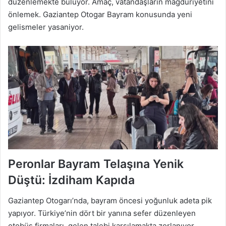
düzenlemekte buluyor. Amaç, vatandaşların mağduriyetini
önlemek. Gaziantep Otogar Bayram konusunda yeni
gelismeler yasaniyor.
Peronlar Bayram Telaşına Yenik
Düştü: İzdiham Kapıda
Gaziantep Otogarı’nda, bayram öncesi yoğunluk adeta pik
yapıyor. Türkiye’nin dört bir yanına sefer düzenleyen
otobüs firmaları, gelen talebi karşılamakta zorlanıyor.