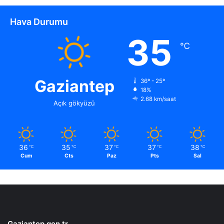
Hava Durumu
35
℃
Gaziantep
36º - 25º
18%
2.68 km/saat
Açık gökyüzü
36
35
37
37
38
℃
℃
℃
℃
℃
Cum
Cts
Paz
Pts
Sal
Gaziantep.gen.tr