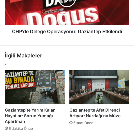
O
e
p
D
e
e
r
l
a
e
CHP'de Delege Operasyonu: Gaziantep Etkilendi
s
g
y
e
o
O
İlgili Makaleler
n
p
u
e
:
r
4
a
T
s
a
y
b
o
a
n
n
u
Gaziantep’te Yarım Kalan
Gaziantep’te Afet Direnci
c
:
Hayatlar: Sorun Yumağı
Artıyor: Nurdağı’na Müze
a
G
Apartman
5 saat Önce
E
a
6 dakika Önce
l
z