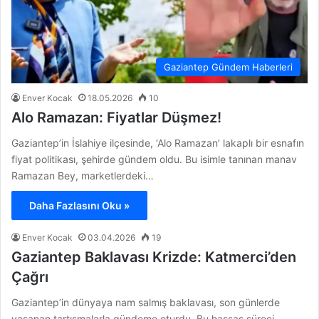
Gaziantep Gündem Haberleri
Enver Kocak
18.05.2026
10
Alo Ramazan: Fiyatlar Düşmez!
Gaziantep’in İslahiye ilçesinde, ‘Alo Ramazan’ lakaplı bir esnafın
fiyat politikası, şehirde gündem oldu. Bu isimle tanınan manav
Ramazan Bey, marketlerdeki…
Daha Fazlasını Oku »
Enver Kocak
03.04.2026
19
Gaziantep Baklavası Krizde: Katmerci’den
Çağrı
Gaziantep’in dünyaya nam salmış baklavası, son günlerde
yaşanan tartışmalarla gündeme oturdu. Bu hassas süreci