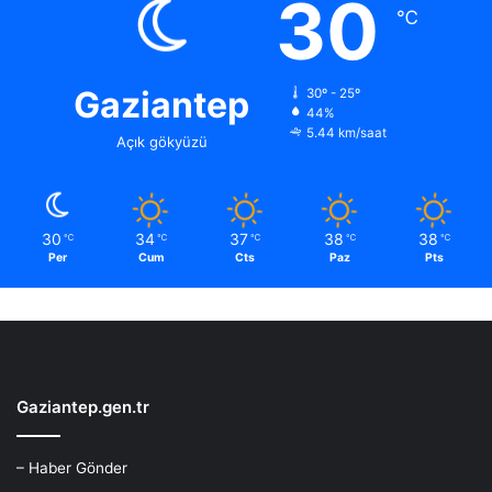
30
℃
Gaziantep
30º - 25º
44%
5.44 km/saat
Açık gökyüzü
30
34
37
38
38
℃
℃
℃
℃
℃
Per
Cum
Cts
Paz
Pts
Gaziantep.gen.tr
– Haber Gönder