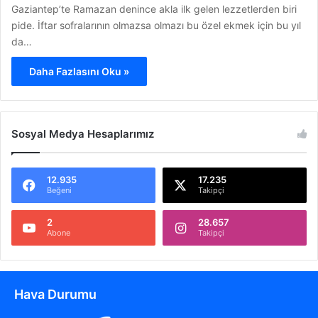
Gaziantep’te Ramazan denince akla ilk gelen lezzetlerden biri
pide. İftar sofralarının olmazsa olmazı bu özel ekmek için bu yıl
da…
Daha Fazlasını Oku »
Sosyal Medya Hesaplarımız
12.935
17.235
Beğeni
Takipçi
2
28.657
Abone
Takipçi
Hava Durumu