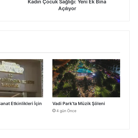
k
Kadın Çocuk Sağlığı: Yeni Ek Bina
S
Açılıyor
a
ğ
l
ı
ğ
ı
:
Y
e
n
i
E
k
B
nat Etkinlikleri İçin
Vadi Park’ta Müzik Şöleni
i
n
4 gün Önce
a
A
ç
ı