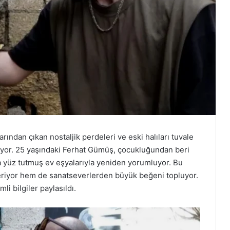
rından çıkan nostaljik perdeleri ve eski halıları tuvale
ıyor. 25 yaşındaki Ferhat Gümüş, çocukluğundan beri
 yüz tutmuş ev eşyalarıyla yeniden yorumluyor. Bu
riyor hem de sanatseverlerden büyük beğeni topluyor.
i bilgiler paylasıldı.