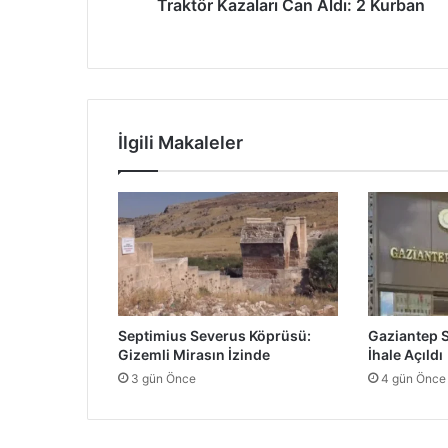
z
Traktör Kazaları Can Aldı: 2 Kurban
a
l
a
r
ı
C
İlgili Makaleler
a
n
A
l
d
ı
:
2
K
Septimius Severus Köprüsü:
Gaziantep Sa
u
Gizemli Mirasın İzinde
İhale Açıldı
r
3 gün Önce
4 gün Önce
b
a
n