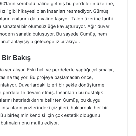
ve 90’ların sembolü haline gelmiş bu perdelerin üzerine,
ızı’ gibi hikayesi olan insanları resmediyor. Gümüş,
rın anılarını da tuvaline taşıyor. Talep üzerine tarihi
rı sanatsal bir ölümsüzlüğe kavuşturuyor. Ağır duvar
k modern sanatla buluşuyor. Bu sayede Gümüş, hem
nat anlayışıyla geleceğe iz bırakıyor.
Bir Bakış
 yer alıyor. Eski halı ve perdelerle yaptığı çalışmalar,
asına taşıyor. Bu projeye başlamadan önce,
anlatıyor. Duvarlardaki izleri bir şekle dönüştürme
e perdelerle devam etmiş. İnsanların bu nostaljik
ılarını hatırladıklarını belirten Gümüş, bu duygu
nsanların yüzlerindeki çizgileri, halılardaki her bir
 Bu birleşimin kendisi için çok estetik olduğunu
a bulmaları onu mutlu ediyor.