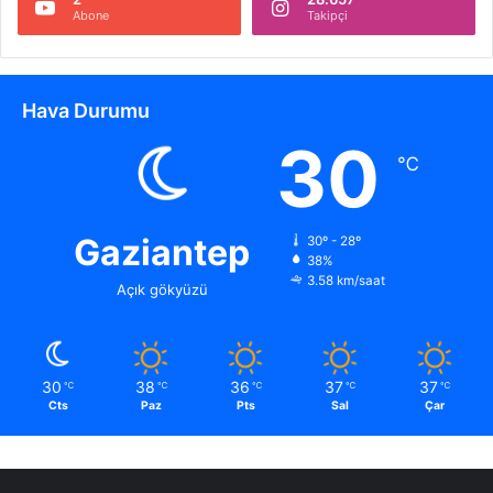
Abone
Takipçi
Hava Durumu
30
℃
Gaziantep
30º - 28º
38%
3.58 km/saat
Açık gökyüzü
30
38
36
37
37
℃
℃
℃
℃
℃
Cts
Paz
Pts
Sal
Çar