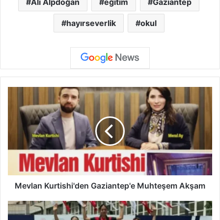
Ali Alpdoğan
eğitim
Gaziantep
hayırseverlik
okul
M
e
v
l
a
n
K
u
r
t
Mevlan Kurtishi'den Gaziantep'e Muhteşem Akşam
i
s
G
h
a