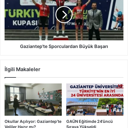
i
z
'
i
d
a
e
n
n
t
G
e
a
p
z
'
Gaziantep'te Sporculardan Büyük Başarı
i
t
a
e
n
S
İlgili Makaleler
t
p
e
o
p
r
'
c
e
u
M
l
u
a
h
r
t
d
Okullar Açılıyor: Gaziantep’te
GAÜN Eğitimde 24’üncü
e
a
Veliler Hazır mı?
Sıraya Yükseldi