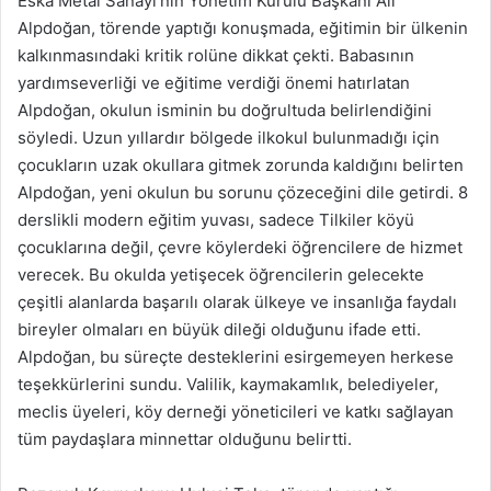
Eska Metal Sanayi’nin Yönetim Kurulu Başkanı Ali
Alpdoğan, törende yaptığı konuşmada, eğitimin bir ülkenin
kalkınmasındaki kritik rolüne dikkat çekti. Babasının
yardımseverliği ve eğitime verdiği önemi hatırlatan
Alpdoğan, okulun isminin bu doğrultuda belirlendiğini
söyledi. Uzun yıllardır bölgede ilkokul bulunmadığı için
çocukların uzak okullara gitmek zorunda kaldığını belirten
Alpdoğan, yeni okulun bu sorunu çözeceğini dile getirdi. 8
derslikli modern eğitim yuvası, sadece Tilkiler köyü
çocuklarına değil, çevre köylerdeki öğrencilere de hizmet
verecek. Bu okulda yetişecek öğrencilerin gelecekte
çeşitli alanlarda başarılı olarak ülkeye ve insanlığa faydalı
bireyler olmaları en büyük dileği olduğunu ifade etti.
Alpdoğan, bu süreçte desteklerini esirgemeyen herkese
teşekkürlerini sundu. Valilik, kaymakamlık, belediyeler,
meclis üyeleri, köy derneği yöneticileri ve katkı sağlayan
tüm paydaşlara minnettar olduğunu belirtti.