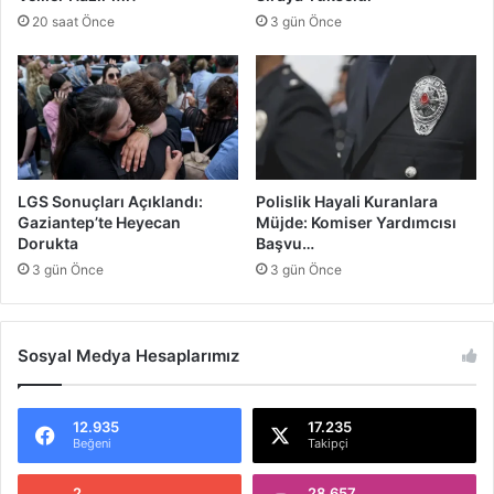
ş
n
20 saat Önce
3 gün Önce
e
B
m
ü
A
y
k
ü
ş
k
a
B
m
a
ş
LGS Sonuçları Açıklandı:
Polislik Hayali Kuranlara
a
Gaziantep’te Heyecan
Müjde: Komiser Yardımcısı
r
Dorukta
Başvu…
ı
3 gün Önce
3 gün Önce
Sosyal Medya Hesaplarımız
12.935
17.235
Beğeni
Takipçi
2
28.657