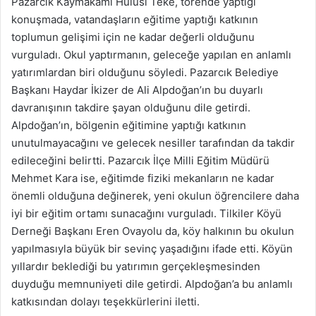
Pazarcık Kaymakamı Hulusi Teke, törende yaptığı
konuşmada, vatandaşların eğitime yaptığı katkının
toplumun gelişimi için ne kadar değerli olduğunu
vurguladı. Okul yaptırmanın, geleceğe yapılan en anlamlı
yatırımlardan biri olduğunu söyledi. Pazarcık Belediye
Başkanı Haydar İkizer de Ali Alpdoğan’ın bu duyarlı
davranışının takdire şayan olduğunu dile getirdi.
Alpdoğan’ın, bölgenin eğitimine yaptığı katkının
unutulmayacağını ve gelecek nesiller tarafından da takdir
edileceğini belirtti. Pazarcık İlçe Milli Eğitim Müdürü
Mehmet Kara ise, eğitimde fiziki mekanların ne kadar
önemli olduğuna değinerek, yeni okulun öğrencilere daha
iyi bir eğitim ortamı sunacağını vurguladı. Tilkiler Köyü
Derneği Başkanı Eren Ovayolu da, köy halkının bu okulun
yapılmasıyla büyük bir sevinç yaşadığını ifade etti. Köyün
yıllardır beklediği bu yatırımın gerçekleşmesinden
duyduğu memnuniyeti dile getirdi. Alpdoğan’a bu anlamlı
katkısından dolayı teşekkürlerini iletti.