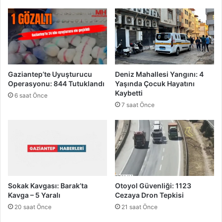
ş
a
t
l
ı
e
r
c
ı
i
y
G
o
e
Gaziantep’te Uyuşturucu
Deniz Mahallesi Yangını: 4
r
r
Operasyonu: 844 Tutuklandı
Yaşında Çocuk Hayatını
t
Kaybetti
6 saat Önce
m
7 saat Önce
o
n
a
s
S
ö
y
l
Sokak Kavgası: Barak’ta
Otoyol Güvenliği: 1123
e
Kavga – 5 Yaralı
Cezaya Dron Tepkisi
n
20 saat Önce
21 saat Önce
t