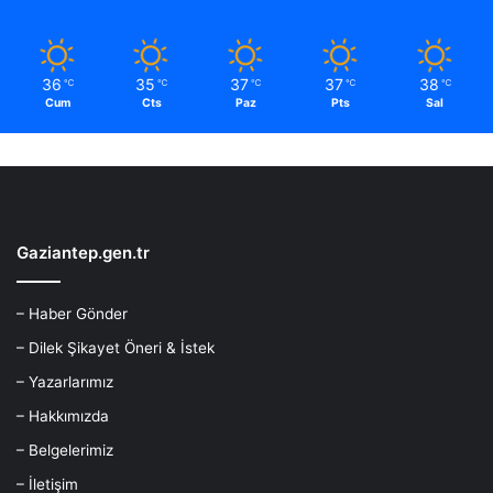
36
35
37
37
38
℃
℃
℃
℃
℃
Cum
Cts
Paz
Pts
Sal
Gaziantep.gen.tr
– Haber Gönder
– Dilek Şikayet Öneri & İstek
– Yazarlarımız
– Hakkımızda
– Belgelerimiz
– İletişim