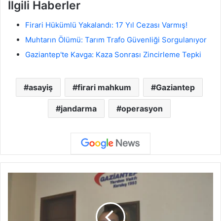
İlgili Haberler
Firari Hükümlü Yakalandı: 17 Yıl Cezası Varmış!
Muhtarın Ölümü: Tarım Trafo Güvenliği Sorgulanıyor
Gaziantep'te Kavga: Kaza Sonrası Zincirleme Tepki
asayiş
firari mahkum
Gaziantep
jandarma
operasyon
K
u
r
b
a