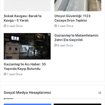
a
l
r
e
V
s
Sokak Kavgası: Barak’ta
Otoyol Güvenliği: 1123
a
i
Kavga – 5 Yaralı
Cezaya Dron Tepkisi
r
:
3 saat Önce
3 saat Önce
Ş
o
Gaziantep’te Metamfetamin
f
Zehri Ele Geçirildi
ö
8 saat Önce
r
ü
n
G
Gaziantep’te Acı Haber: 35
i
Yaşında Kayıp Bulundu
r
7 saat Önce
i
ş
i
m
Sosyal Medya Hesaplarımız
i
K