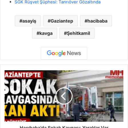
SGK Rüşvet Şüphesi: Tanrıöver Gözaltında
asayiş
Gaziantep
hacibaba
kavga
Şehitkamil
H
a
c
ı
b
a
b
a
'
d
Hacıbaba'da Sokak Kavgası: Yaralılar Var