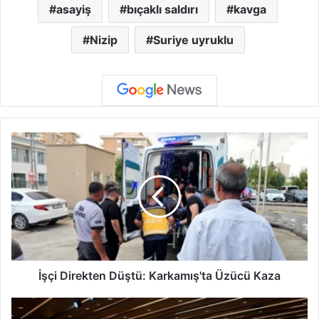
asayiş
bıçaklı saldırı
kavga
Nizip
Suriye uyruklu
İ
ş
ç
i
D
i
r
e
k
t
İşçi Direkten Düştü: Karkamış'ta Üzücü Kaza
e
n
G