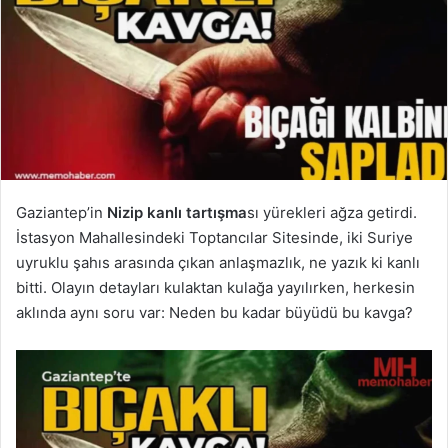
Gaziantep’in
Nizip kanlı tartışma
sı yürekleri ağza getirdi.
İstasyon Mahallesindeki Toptancılar Sitesinde, iki Suriye
uyruklu şahıs arasında çıkan anlaşmazlık, ne yazık ki kanlı
bitti. Olayın detayları kulaktan kulağa yayılırken, herkesin
aklında aynı soru var: Neden bu kadar büyüdü bu kavga?