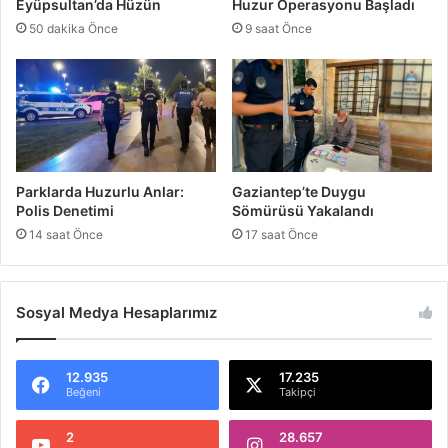
Eyüpsultan’da Hüzün
Huzur Operasyonu Başladı
K
r
50 dakika Önce
9 saat Önce
a
a
z
d
a
a
M
i
r
a
s
Parklarda Huzurlu Anlar:
Gaziantep’te Duygu
Polis Denetimi
Sömürüsü Yakalandı
14 saat Önce
17 saat Önce
Sosyal Medya Hesaplarımız
12.935
17.235
Beğeni
Takipçi
2
28.657