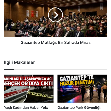
D
a
ü
z
ş
i
t
a
ü
n
:
t
K
e
a
p
r
M
Gaziantep Mutfağı: Bir Sofrada Miras
k
u
a
t
m
f
İlgili Makaleler
ı
a
ş
ğ
'
ı
t
:
a
B
Ü
i
z
r
ü
S
c
o
Yaşlı Kadından Haber Yok:
Gaziantep Park Güvenliği:
ü
f