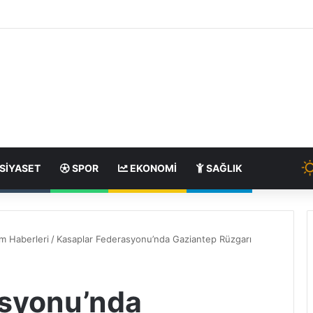
SIYASET
SPOR
EKONOMI
SAĞLIK
m Haberleri
/
Kasaplar Federasyonu’nda Gaziantep Rüzgarı
asyonu’nda