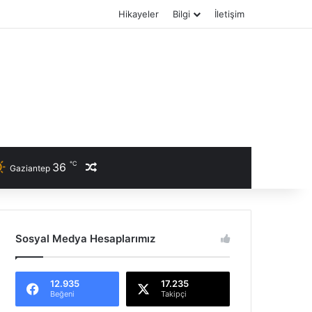
Hikayeler
Bilgi
İletişim
℃
36
Rastgele Haber
Gaziantep
Sosyal Medya Hesaplarımız
12.935
17.235
Beğeni
Takipçi