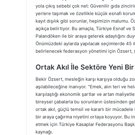
yola çıkış sebebi çok net: Güvenilir gıda zincir
yerlere taşımak ve özellikle küçük esnafı koru
kayıt dışılık gibi sorunlar, hepimizin malumu. Ö
açıkça belirtiyor. Bu amaçla, Türkiye Esnaf v
Palandöken ile bir araya gelerek adaylığını duy
Önümüzdeki aylarda yapılacak seçimlerde 45 ili
belirlenecek federasyon yönetimi için Özsert, ş
Ortak Akıl İle Sektöre Yeni Bi
Bekir Özsert, mesleğin karşı karşıya olduğu zorl
aşılabileceğine inanıyor. “Emek, alın teri ve 
karşılaştığı ekonomik şartlar ve artan maliyetl
bireysel çabalarla bu sorunların üstesinden g
ortak akıl, güçlü temsil ve kararlı bir mücadele
bir araya çağırma niyetini ortaya koyuyor. Bu 
etmek için Türkiye Kasaplar Federasyonu Başka
kaynağı.