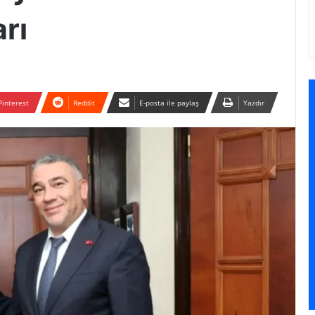
rı
Pinterest
Reddit
E-posta ile paylaş
Yazdır