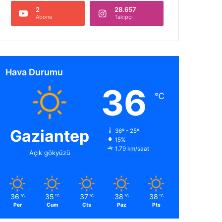
2
28.657
Abone
Takipçi
Hava Durumu
36
℃
Gaziantep
36º - 25º
15%
1.79 km/saat
Açık gökyüzü
36
35
37
38
38
℃
℃
℃
℃
℃
Per
Cum
Cts
Paz
Pts