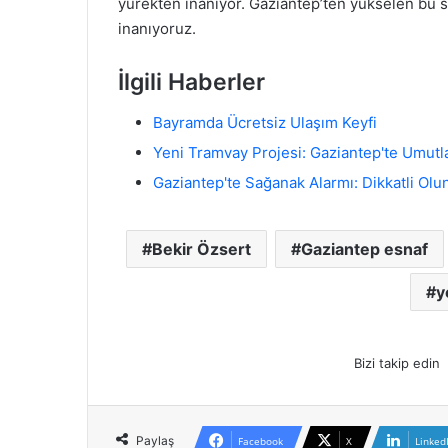
yürekten inanıyor. Gaziantep’ten yükselen bu s
inanıyoruz.
İlgili Haberler
Bayramda Ücretsiz Ulaşım Keyfi
Yeni Tramvay Projesi: Gaziantep'te Umutlar
Gaziantep'te Sağanak Alarmı: Dikkatli Olun
Bekir Özsert
Gaziantep esnaf
y
Bizi takip edin
Paylaş
Facebook
X
Linked