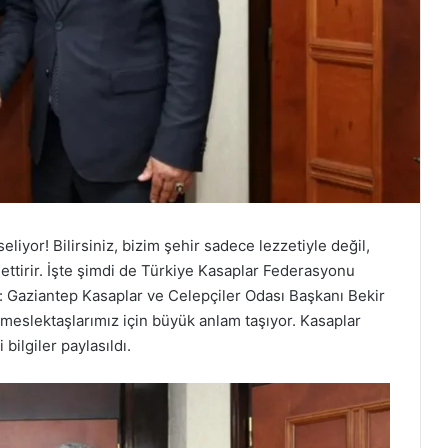
iyor! Bilirsiniz, bizim şehir sadece lezzetiyle değil,
ettirir. İşte şimdi de Türkiye Kasaplar Federasyonu
ı: Gaziantep Kasaplar ve Celepçiler Odası Başkanı Bekir
eslektaşlarımız için büyük anlam taşıyor. Kasaplar
ilgiler paylasıldı.