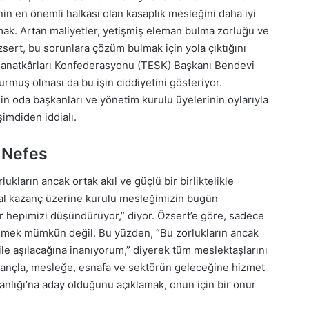
inin en önemli halkası olan kasaplık mesleğini daha iyi
mak. Artan maliyetler, yetişmiş eleman bulma zorluğu ve
zsert, bu sorunlara çözüm bulmak için yola çıktığını
e Sanatkârları Konfederasyonu (TESK) Başkanı Bendevi
urmuş olması da bu işin ciddiyetini gösteriyor.
n oda başkanları ve yönetim kurulu üyelerinin oylarıyla
imdiden iddialı.
r Nefes
ukların ancak ortak akıl ve güçlü bir birliktelikle
helal kazanç üzerine kurulu mesleğimizin bugün
er hepimizi düşündürüyor,” diyor. Özsert’e göre, sadece
elmek mümkün değil. Bu yüzden, “Bu zorlukların ancak
 ile aşılacağına inanıyorum,” diyerek tüm meslektaşlarını
inançla, mesleğe, esnafa ve sektörün geleceğine hizmet
nlığı’na aday olduğunu açıklamak, onun için bir onur