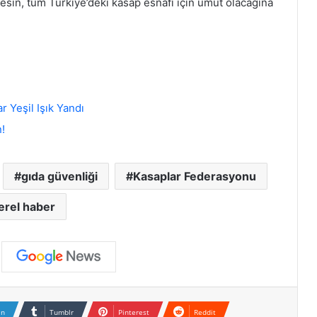
esin, tüm Türkiye’deki kasap esnafı için umut olacağına
 Yeşil Işık Yandı
!
gıda güvenliği
Kasaplar Federasyonu
erel haber
In
Tumblr
Pinterest
Reddit