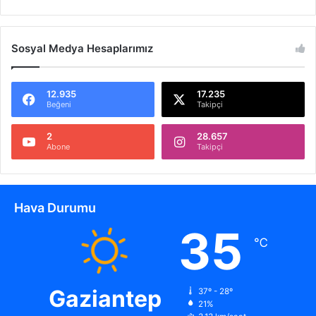
Sosyal Medya Hesaplarımız
12.935
17.235
Beğeni
Takipçi
2
28.657
Abone
Takipçi
Hava Durumu
35
℃
Gaziantep
37º - 28º
21%