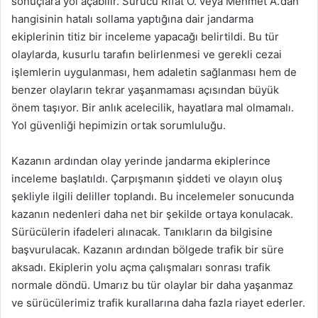
sonuçlara yol açabilir. Sürücü Rıfat Ö. veya Mehmet A.’dan
hangisinin hatalı sollama yaptığına dair jandarma
ekiplerinin titiz bir inceleme yapacağı belirtildi. Bu tür
olaylarda, kusurlu tarafın belirlenmesi ve gerekli cezai
işlemlerin uygulanması, hem adaletin sağlanması hem de
benzer olayların tekrar yaşanmaması açısından büyük
önem taşıyor. Bir anlık acelecilik, hayatlara mal olmamalı.
Yol güvenliği hepimizin ortak sorumluluğu.
Kazanın ardından olay yerinde jandarma ekiplerince
inceleme başlatıldı. Çarpışmanın şiddeti ve olayın oluş
şekliyle ilgili deliller toplandı. Bu incelemeler sonucunda
kazanın nedenleri daha net bir şekilde ortaya konulacak.
Sürücülerin ifadeleri alınacak. Tanıkların da bilgisine
başvurulacak. Kazanın ardından bölgede trafik bir süre
aksadı. Ekiplerin yolu açma çalışmaları sonrası trafik
normale döndü. Umarız bu tür olaylar bir daha yaşanmaz
ve sürücülerimiz trafik kurallarına daha fazla riayet ederler.