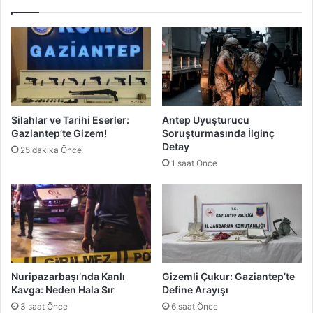
f
r
e
u
s
p
K
D
e
ü
s
ş
e
t
n
ü
Silahlar ve Tarihi Eserler:
Antep Uyuşturucu
O
Gaziantep’te Gizem!
Soruşturmasında İlginç
p
Detay
25 dakika Önce
e
1 saat Önce
r
a
s
y
o
n
Nuripazarbaşı’nda Kanlı
Gizemli Çukur: Gaziantep’te
Kavga: Neden Hala Sır
Define Arayışı
3 saat Önce
6 saat Önce