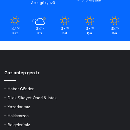
3.13 km/saat
Açık gökyüzü
37
38
37
37
38
℃
℃
℃
℃
℃
Paz
Pts
Sal
Çar
Per
Gaziantep.gen.tr
– Haber Gönder
– Dilek Şikayet Öneri & İstek
– Yazarlarımız
– Hakkımızda
– Belgelerimiz