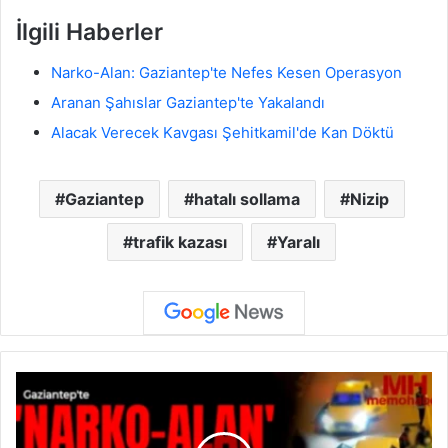
İlgili Haberler
Narko-Alan: Gaziantep'te Nefes Kesen Operasyon
Aranan Şahıslar Gaziantep'te Yakalandı
Alacak Verecek Kavgası Şehitkamil'de Kan Döktü
Gaziantep
hatalı sollama
Nizip
trafik kazası
Yaralı
N
a
r
k