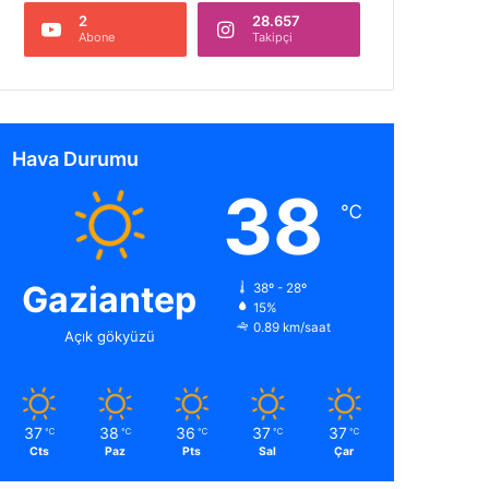
2
28.657
Abone
Takipçi
Hava Durumu
38
℃
Gaziantep
38º - 28º
15%
0.89 km/saat
Açık gökyüzü
37
38
36
37
37
℃
℃
℃
℃
℃
Cts
Paz
Pts
Sal
Çar