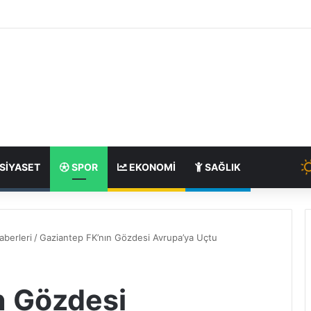
SIYASET
SPOR
EKONOMI
SAĞLIK
aberleri
/
Gaziantep FK’nın Gözdesi Avrupa’ya Uçtu
n Gözdesi