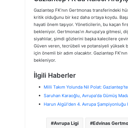
Gaziantep FK’nın Gertmonas transferindeki hüsr
kritik olduğunu bir kez daha ortaya koydu. Başa
hayati önem taşıyor. Yöneticilerin, bu kaçan fır
bekleniyor. Gertmonas’ın Avrupa’ya gitmesi, diğ
siyahlılar, şimdi gözlerini başka kalecilere çevi
Güven veren, tecrübeli ve potansiyeli yüksek bi
için önemli bir adım olacaktır. Gaziantep FK’nı
bekleniyor.
İlgili Haberler
Milli Takım Yolunda Nil Polat: Gaziantep't
Saruhan Karaoğlu, Avrupa'da Gümüş Mada
Harun Algül'den 4. Avrupa Şampiyonluğu 
Avrupa Ligi
Edvinas Gertm