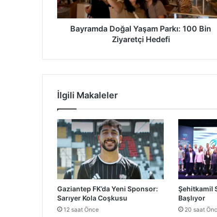
a
D
o
Bayramda Doğal Yaşam Parkı: 100 Bin
ğ
Ziyaretçi Hedefi
a
l
Y
a
ş
İlgili Makaleler
a
m
P
a
r
k
ı
:
1
Gaziantep FK’da Yeni Sponsor:
Şehitkamil
0
Sarıyer Kola Coşkusu
Başlıyor
0
12 saat Önce
20 saat Ön
B