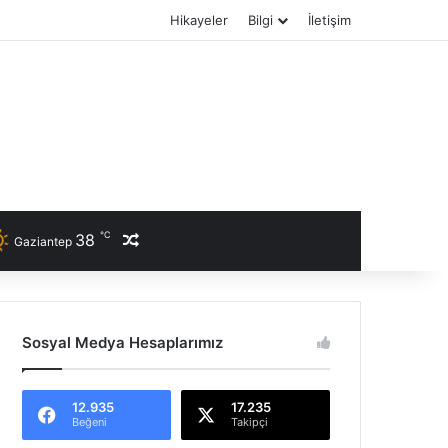
Hikayeler
Bilgi
İletişim
℃
38
Rastgele Haber
Gaziantep
Sosyal Medya Hesaplarımız
12.935
17.235
Beğeni
Takipçi