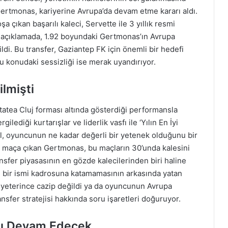
rtmonas, kariyerine Avrupa’da devam etme kararı aldı.
ıkan başarılı kaleci, Servette ile 3 yıllık resmi
 açıklamada, 1.92 boyundaki Gertmonas’ın Avrupa
tildi. Bu transfer, Gaziantep FK için önemli bir hedefi
u konudaki sessizliği ise merak uyandırıyor.
ilmişti
atea Cluj forması altında gösterdiği performansla
ediği kurtarışlar ve liderlik vasfı ile ‘Yılın En İyi
dül, oyuncunun ne kadar değerli bir yetenek olduğunu bir
4 maça çıkan Gertmonas, bu maçların 30’unda kalesini
ansfer piyasasının en gözde kalecilerinden biri haline
n bir ismi kadrosuna katamamasının arkasında yatan
ler yeterince cazip değildi ya da oyuncunun Avrupa
nsfer stratejisi hakkında soru işaretleri doğuruyor.
ışı Devam Edecek