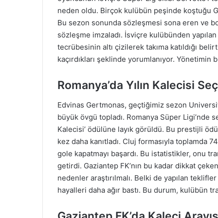
neden oldu. Birçok kulübün peşinde koştuğu Ge
Bu sezon sonunda sözleşmesi sona eren ve boşa ç
sözleşme imzaladı. İsviçre kulübünden yapılan
tecrübesinin altı çizilerek takıma katıldığı belir
kaçırdıkları şeklinde yorumlanıyor. Yönetimin b
Romanya’da Yılın Kalecisi Seç
Edvinas Gertmonas, geçtiğimiz sezon Universit
büyük övgü topladı. Romanya Süper Ligi’nde sergil
Kalecisi’ ödülüne layık görüldü. Bu prestijli ö
kez daha kanıtladı. Cluj formasıyla toplamda 7
gole kapatmayı başardı. Bu istatistikler, onu tr
getirdi. Gaziantep FK’nın bu kadar dikkat çeke
nedenler araştırılmalı. Belki de yapılan teklif
hayalleri daha ağır bastı. Bu durum, kulübün tra
Gaziantep FK’da Kaleci Aray