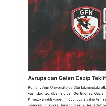
Avrupa’dan Gelen Cazip Tekli
Romanya’nın Universitatea Cluj takımındaki etki
yaşındaki tecrübeli eldiven Gertmonas, Gaziante
Kırmızı-siyahlı yönetim, oyuncuyla yakın temas
oyuncunun İsviçre Süper Lig ekibi Servette’i t