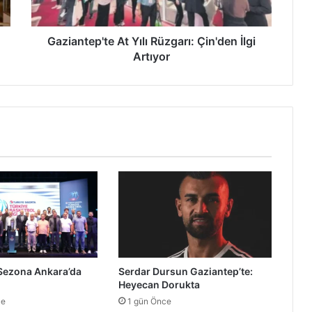
e
p
'
Gaziantep'te At Yılı Rüzgarı: Çin'den İlgi
t
Artıyor
e
A
t
Y
ı
l
ı
R
ü
z
g
a
r
ı
 Sezona Ankara’da
Serdar Dursun Gaziantep’te:
:
Heyecan Dorukta
Ç
ce
1 gün Önce
i