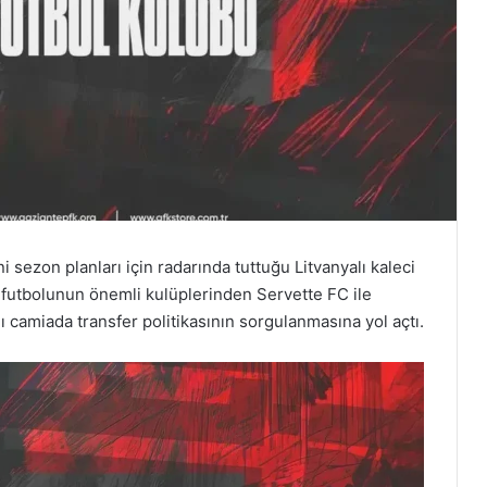
i sezon planları için radarında tuttuğu Litvanyalı kaleci
 futbolunun önemli kulüplerinden Servette FC ile
ı camiada transfer politikasının sorgulanmasına yol açtı.