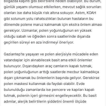
boğazda kaşıntı gibi belirtilere neden olabiliyor. Bu durum,
günlük yaşamı olumsuz etkilerken, mevcut sağlık sorunları
olanları ise daha büyük risk altına sokuyor. Astım, KOAH
gibi solunum yolu rahatsızlıkları bulunan hastaların bu
dönemde polene maruz kalmamak için ekstra önlem alması
gerekiyor. Uzmanlar, polen yoğunluğunun en yüksek
olduğu sabah ve öğleden sonra saatlerinde dışarıda
geçirilen süreyi en aza indirmeyi öneriyor.
Gaziantep’te yaşayan ve polen alerjisiyle mücadele eden
vatandaşlar için alınabilecek basit ama etkili önlemler
bulunuyor. Dışarıdayken araç camlarını kapalı tutmak,
polen yoğunluğunun arttığı saatlerde mecbur kalmadıkça
dışarı çıkmamak bu önlemlerin başında geliyor. Gerekirse
polen maskesi kullanmak da faydalı olabilir. Evde
bulunulduğu zamanlarda ise pencere ve kapıları kapalı
tutmak, polenin içeri girmesini engelleyecektir. Bu basit
adımlar, alerjik belirtilerin şiddetini önemli ölçüde