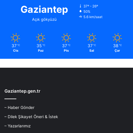
Gaziantep
37º - 26º
50%
5.6 km/saat
Açık gökyüzü
37
35
37
37
38
℃
℃
℃
℃
℃
Cts
Paz
Pts
Sal
Çar
Gaziantep.gen.tr
– Haber Gönder
– Dilek Şikayet Öneri & İstek
– Yazarlarımız