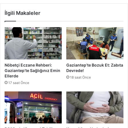
a
e
m
K
İlgili Makaleler
H
u
ü
v
z
v
n
e
ü
t
l
i
R
ü
Nöbetçi Eczane Rehberi:
Gaziantep’te Bozuk Et: Zabıta
z
Gaziantep’te Sağlığınız Emin
Devrede!
g
Ellerde
18 saat Önce
a
17 saat Önce
r
:
Ç
a
t
ı
u
ç