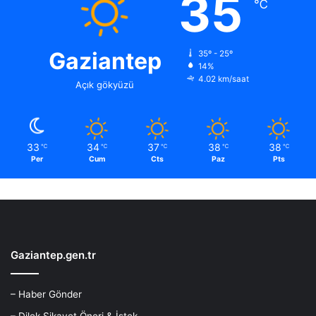
35
℃
Gaziantep
35º - 25º
14%
4.02 km/saat
Açık gökyüzü
33
34
37
38
38
℃
℃
℃
℃
℃
Per
Cum
Cts
Paz
Pts
Gaziantep.gen.tr
– Haber Gönder