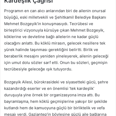
Kardeşlik Çağrısı
Programın en can alıcı anlarından biri de ailenin onursal
büyüğü, eski milletvekili ve Şehitkamil Belediye Başkanı
Mehmet Bozgeyik’in konuşmasıydı. Tecrübesi ve
birleştirici vizyonuyla kürsüye çıkan Mehmet Bozgeyik,
köklerine ve devletine bağlı ailelerin ne kadar güçlü
olacağını anlattı. Bu köklü mirasın, gelecek nesillere tek
yürek halinde taşınması gerektiğini belirtti. Birlik ve
beraberlik mesajını yeniden yineleyerek, ailenin geleceği
için umut dolu sözler sarf etti. Onun bu sözleri, geçmişin
tecrübesiyle geleceğe ışık tutuyordu.
Bozgeyik Ailesi, bürokrasideki ve siyasetteki gücü, şehre
kazandırdığı eserler ve en önemlisi ‘tek kardeşlik’
duruşuyla yine örnek bir organizasyona imza attı. Bu
bayramlaşma, hem köklü geçmişlerine yakışır bir şekilde
kutlandı hem de kamuoyuna güçlü bir birliktelik ve vefa
mesajı verdi. Gaziantep’in böylesine güçlü aile bağlarına