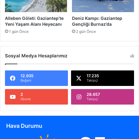
r
A
S
R
e
I
Alleben Göleti: Gaziantep’te
Deniz Kampı: Gaziantep
f
Yeni Yaşam Alanı Heyecanı
Gençliği Burnaz’da
e
1 gün Önce
2 gün Önce
r
b
e
r
Sosyal Medya Hesaplarımız
12.935
17.235
Beğeni
Takipçi
2
28.657
Abone
Takipçi
Hava Durumu