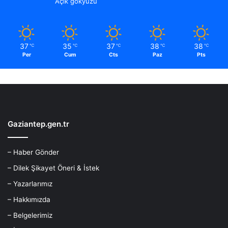
Açık gökyüzü
37
35
37
38
38
℃
℃
℃
℃
℃
Per
Cum
Cts
Paz
Pts
Gaziantep.gen.tr
– Haber Gönder
– Dilek Şikayet Öneri & İstek
– Yazarlarımız
– Hakkımızda
– Belgelerimiz