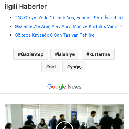
İlgili Haberler
TAG Otoyolu'nda Gizemli Araç Yangını: Soru İşaretleri
Gaziantep'te Araç Alev Alev: Mucize Kurtuluş Var mı?
Göltepe Kavşağı: 6 Can Taşıyan Tehlike
Gaziantep
İslahiye
kurtarma
sel
yağış
G
a
z
i