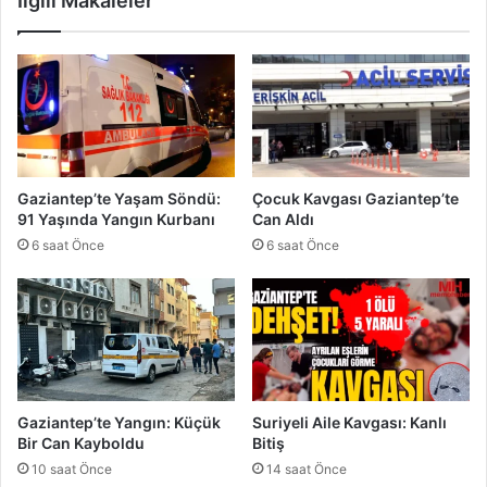
İlgili Makaleler
r
a
F
t
a
a
y
n
d
d
a
a
l
ş
a
a
n
Y
Gaziantep’te Yaşam Söndü:
Çocuk Kavgası Gaziantep’te
a
ö
91 Yaşında Yangın Kurbanı
Can Aldı
c
n
6 saat Önce
6 saat Önce
a
e
k
l
?
i
k
Y
e
n
i
Gaziantep’te Yangın: Küçük
Suriyeli Aile Kavgası: Kanlı
U
Bir Can Kayboldu
Bitiş
y
10 saat Önce
14 saat Önce
g