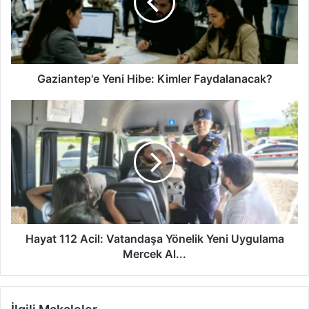
a
n
t
e
p
'
Gaziantep'e Yeni Hibe: Kimler Faydalanacak?
e
Y
H
e
a
n
y
i
a
H
t
i
1
b
1
e
2
:
A
K
c
Hayat 112 Acil: Vatandaşa Yönelik Yeni Uygulama
i
i
Mercek Al...
m
l
l
:
e
V