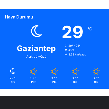
Hava Durumu
29
℃
Gaziantep
29º - 28º
45%
3.58 km/saat
Açık gökyüzü
29
37
37
37
37
℃
℃
℃
℃
℃
Cts
Paz
Pts
Sal
Çar