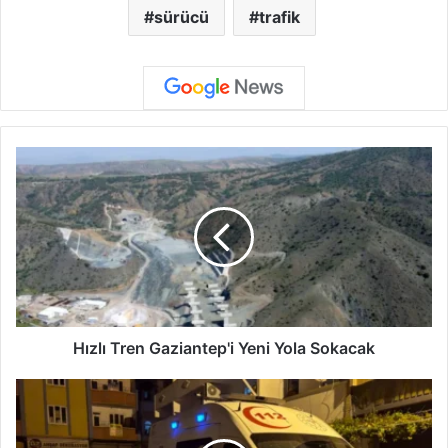
sürücü
trafik
H
ı
z
l
ı
T
r
e
n
G
Hızlı Tren Gaziantep'i Yeni Yola Sokacak
a
z
B
i
i
a
n