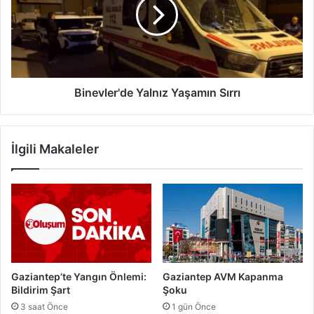
n
e
t
v
e
l
p
e
'
r
i
'
Y
d
Binevler'de Yalnız Yaşamın Sırrı
e
e
n
Y
i
a
İlgili Makaleler
Y
l
o
n
l
ı
a
z
S
Y
o
a
k
ş
a
a
c
m
Gaziantep’te Yangın Önlemi:
Gaziantep AVM Kapanma
a
ı
Bildirim Şart
Şoku
k
n
3 saat Önce
1 gün Önce
S