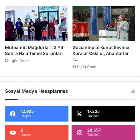
ı
r
r
ı
Müteahhit Mağdurları: 3 Yıl
Gaziantep’te Konut Sevinci:
Sonra Hala Temel Sorunları
Kuralar Çekildi, Anahtarlar
T…
1 gün Önce
1 gün Önce
Sosyal Medya Hesaplarımız
12.935
17.235
Beğeni
Takipçi
2
28.657
Abone
Takipçi