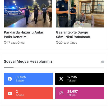
n
e
a
r
c
m
a
i
k
,
m
E
Parklarda Huzurlu Anlar:
Gaziantep’te Duygu
ı
s
Polis Denetimi
Sömürüsü Yakalandı
?
k
17 saat Önce
20 saat Önce
i
H
e
s
Sosyal Medya Hesaplarımız
a
p
m
12.935
17.235
ı
Beğeni
Takipçi
?
2
28.657
Abone
Takipçi