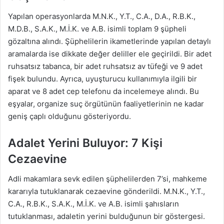
Yapılan operasyonlarda M.N.K., Y.T., C.A., D.A., R.B.K.,
M.D.B., S.A.K., M.İ.K. ve A.B. isimli toplam 9 şüpheli
gözaltına alındı. Şüphelilerin ikametlerinde yapılan detaylı
aramalarda ise dikkate değer deliller ele geçirildi. Bir adet
ruhsatsız tabanca, bir adet ruhsatsız av tüfeği ve 9 adet
fişek bulundu. Ayrıca, uyuşturucu kullanımıyla ilgili bir
aparat ve 8 adet cep telefonu da incelemeye alındı. Bu
eşyalar, organize suç örgütünün faaliyetlerinin ne kadar
geniş çaplı olduğunu gösteriyordu.
Adalet Yerini Buluyor: 7 Kişi
Cezaevine
Adli makamlara sevk edilen şüphelilerden 7’si, mahkeme
kararıyla tutuklanarak cezaevine gönderildi. M.N.K., Y.T.,
C.A., R.B.K., S.A.K., M.İ.K. ve A.B. isimli şahısların
tutuklanması, adaletin yerini bulduğunun bir göstergesi.