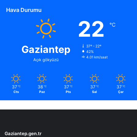
Hava Durumu
22
℃
Gaziantep
37º - 22º
42%
4.01 km/saat
Açık gökyüzü
37
38
37
37
37
℃
℃
℃
℃
℃
Cts
Paz
Pts
Sal
Çar
Gaziantep.gen.tr