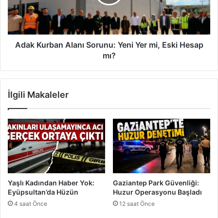
l
u
i
r
ö
b
l
a
ü
n
Adak Kurban Alanı Sorunu: Yeni Yer mi, Eski Hesap
m
A
mı?
:
l
S
a
ı
n
İlgili Makaleler
r
ı
p
S
e
o
r
r
d
u
e
n
s
u
i
:
a
Y
Yaşlı Kadından Haber Yok:
Gaziantep Park Güvenliği:
r
e
Eyüpsultan’da Hüzün
Huzur Operasyonu Başladı
a
n
4 saat Önce
12 saat Önce
l
i
a
Y