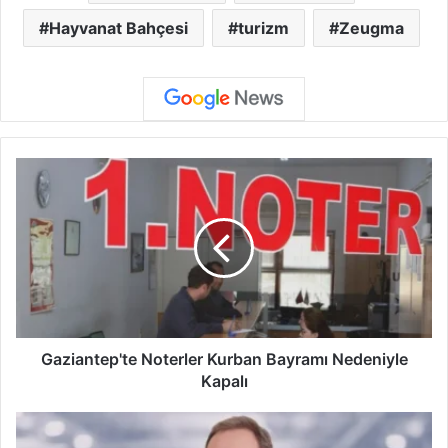
Hayvanat Bahçesi
turizm
Zeugma
G
a
z
i
a
n
t
e
p
'
Gaziantep'te Noterler Kurban Bayramı Nedeniyle
t
Kapalı
e
N
G
o
a