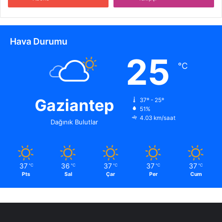
Hava Durumu
25
℃
Gaziantep
37º - 25º
51%
4.03 km/saat
Dağınık Bulutlar
37
36
37
37
37
℃
℃
℃
℃
℃
Pts
Sal
Çar
Per
Cum