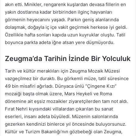
akın etti. Minikler, rengarenk kuşlardan devasa fillerin en
yakın dostlarına kadar birbirinden ilginç hayvanları
görmenin heyecanını yaşadı. Parkın geniş alanlarında
dolaşmak, doğayla iç içe vakit geçirmek herkese iyi geldi.
Özellikle hafta sonları kapıda uzun kuyruklar oluştu. Tatil
boyunca parkta adeta iğne atsan yere düşmüyordu.
Zeugma’da Tarihin İzinde Bir Yolculuk
Tarih ve kültür meraklıları için Zeugma Mozaik Müzesi
vazgeçilmez bir duraktı. Bu görkemli müze, tatil süresince
49 bin misafiri ağırladı. Dünyaca ünlü “Çingene Kızı”
mozaiği başta olmak üzere, Mars Heykeli ve Roma
dönemine ait eşsiz mozaikler ziyaretçilerden tam not aldı.
Fırat Nehri kıyısındaki villalardan çıkarılan bu sanat
eserleri, insanı adeta büyüledi. Müzenin salonlarında
gezerken kendinizi binlerce yıl öncesinde buluyorsunuz.
Kültür ve Turizm Bakanlığı’nın gözbebeği olan Zeugma,