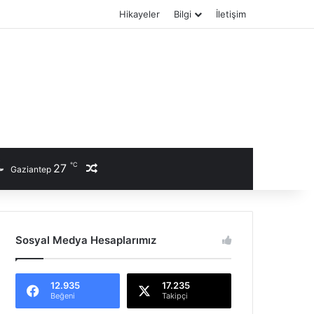
Hikayeler
Bilgi
İletişim
℃
27
Rastgele Haber
Gaziantep
Sosyal Medya Hesaplarımız
12.935
17.235
Beğeni
Takipçi