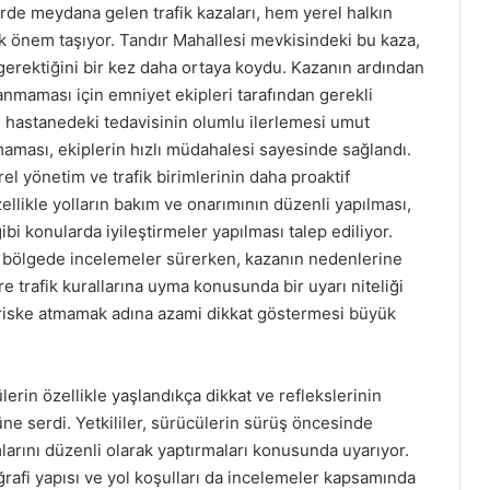
erde meydana gelen trafik kazaları, hem yerel halkın
k önem taşıyor. Tandır Mahallesi mevkisindeki bu kaza,
gerektiğini bir kez daha ortaya koydu. Kazanın ardından
maması için emniyet ekipleri tarafından gerekli
ün hastanedeki tedavisinin olumlu ilerlemesi umut
tmaması, ekiplerin hızlı müdahalesi sayesinde sağlandı.
el yönetim ve trafik birimlerinin daha proaktif
llikle yolların bakım ve onarımının düzenli yapılması,
ibi konularda iyileştirmeler yapılması talep ediliyor.
n, bölgede incelemeler sürerken, kazanın nedenlerine
re trafik kurallarına uyma konusunda bir uyarı niteliği
 riske atmamak adına azami dikkat göstermesi büyük
lerin özellikle yaşlandıkça dikkat ve reflekslerinin
ne serdi. Yetkililer, sürücülerin sürüş öncesinde
mlarını düzenli olarak yaptırmaları konusunda uyarıyor.
afi yapısı ve yol koşulları da incelemeler kapsamında