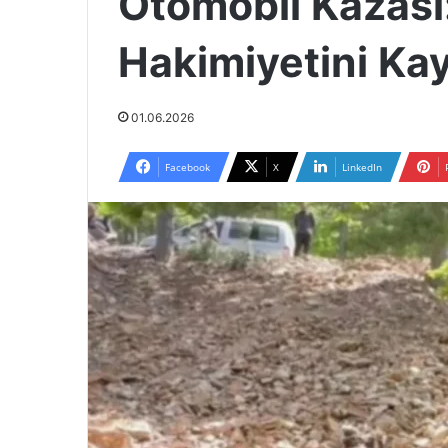
Otomobil Kazası:
Hakimiyetini Ka
01.06.2026
Facebook
X
LinkedIn