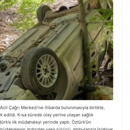
Acil Çağrı Merkezi’ne ihbarda bulunmasıyla birlikte,
k edildi. Kısa sürede olay yerine ulaşan sağlık
ürk’e ilk müdahaleyi yerinde yaptı. Öztürk’ün
 müdahalenin ardından yaşlı sürücü, ambulansla İslahiye