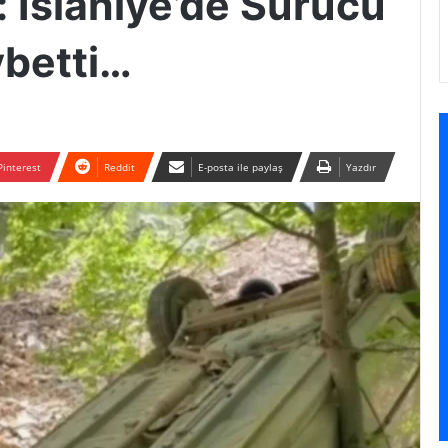
 İslahiye’de Sürücü
ybetti…
Pinterest
Reddit
E-posta ile paylaş
Yazdır