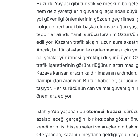
Huzurlu Yaylası gibi turistik ve meskun bölgel
hem de ziyaretçilerin güvenliği açısından büyü
yol güvenliği önlemlerinin gözden geçirilmesi 
bölgede herhangi bir başka olumsuzluğun yaşan
tedbirler alındı. Yaralı sürücü İbrahim Öztürk’
ediliyor. Kazanın trafik akışını uzun süre aksa
Ancak, bu tür olayların tekrarlanmaması için yer
çalışmalar yürütmesi gerektiği düşünülüyor. Öze
trafik işaretlerinin görünürlüğünün artırılması g
Kazaya karışan aracın kaldırılmasının ardında
dair ipuçları aranıyor. Bu tür haberler, sürücüle
taşıyor. Her sürücünün can ve mal güvenliğini
önem arz ediyor.
İslahiye’de yaşanan bu
otomobil kazası
, sürücü
azalabileceği gerçeğini bir kez daha gözler önü
kendilerini iyi hissetmeleri ve araçlarının bakı
Öte yandan, kazanın meydana geldiği yolun coğr