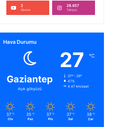
2
28.657
Abone
Takipçi
Hava Durumu
27
℃
Gaziantep
37º - 26º
47%
4.47 km/saat
Açık gökyüzü
37
35
37
37
38
℃
℃
℃
℃
℃
Cts
Paz
Pts
Sal
Çar