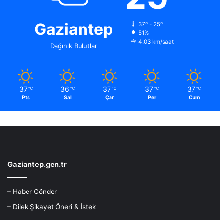
Gaziantep
37º - 25º
51%
4.03 km/saat
Dağınık Bulutlar
37
36
37
37
37
℃
℃
℃
℃
℃
Pts
Sal
Çar
Per
Cum
Gaziantep.gen.tr
– Haber Gönder
– Dilek Şikayet Öneri & İstek