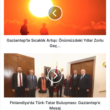
z
i
a
n
t
e
p
'
Gaziantep'te Sıcaklık Artışı: Önümüzdeki Yıllar Zorlu
t
Geç...
e
S
F
ı
i
c
n
a
l
k
a
l
n
ı
d
k
i
A
y
r
a
Finlandiya'da Türk-Tatar Buluşması: Gaziantep'e
t
'
Mesaj