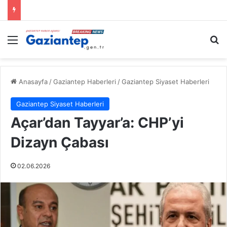
Menü
A
Anasayfa
/
Gaziantep Haberleri
/
Gaziantep Siyaset Haberleri
Gaziantep Siyaset Haberleri
Açar’dan Tayyar’a: CHP’yi
Dizayn Çabası
02.06.2026