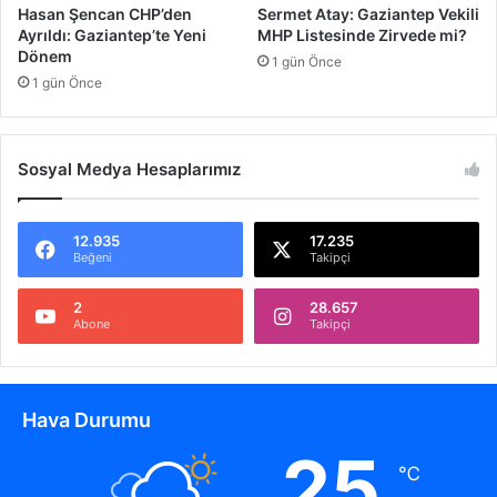
o
:
Hasan Şencan CHP’den
Sermet Atay: Gaziantep Vekili
r
G
Ayrıldı: Gaziantep’te Yeni
MHP Listesinde Zirvede mi?
l
a
Dönem
1 gün Önce
u
z
1 gün Önce
G
i
e
a
ç
n
.
t
Sosyal Medya Hesaplarımız
.
e
.
p
'
12.935
17.235
Beğeni
Takipçi
e
M
e
2
28.657
Abone
Takipçi
s
a
j
Hava Durumu
25
℃