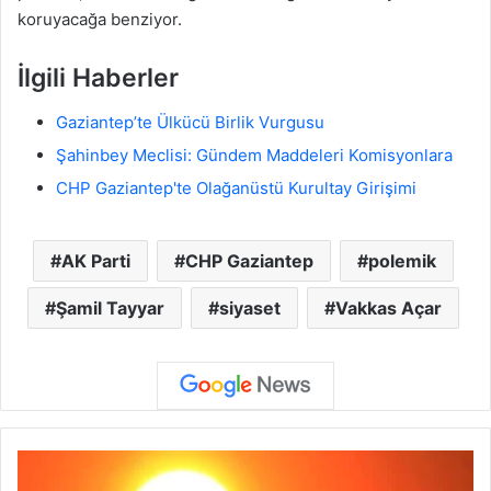
koruyacağa benziyor.
İlgili Haberler
Gaziantep’te Ülkücü Birlik Vurgusu
Şahinbey Meclisi: Gündem Maddeleri Komisyonlara
CHP Gaziantep'te Olağanüstü Kurultay Girişimi
AK Parti
CHP Gaziantep
polemik
Şamil Tayyar
siyaset
Vakkas Açar
G
a