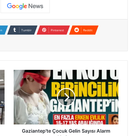
In
Tumblr
Pinterest
Reddit
G
a
z
i
a
n
t
e
p
'
Gaziantep'te Çocuk Gelin Sayısı Alarm