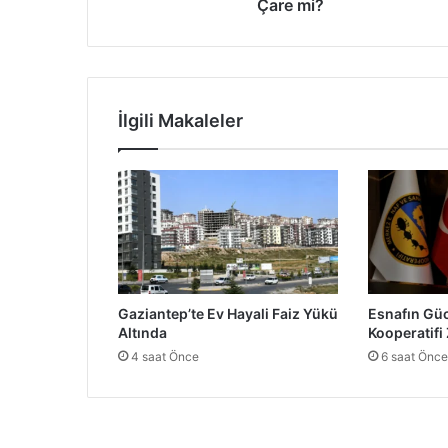
ı
Çare mi?
k
:
G
a
z
İlgili Makaleler
i
a
n
t
e
p
'
t
e
Gaziantep’te Ev Hayali Faiz Yükü
Esnafın Güc
A
Altında
Kooperatifi
ğ
4 saat Önce
6 saat Önce
r
ı
l
a
r