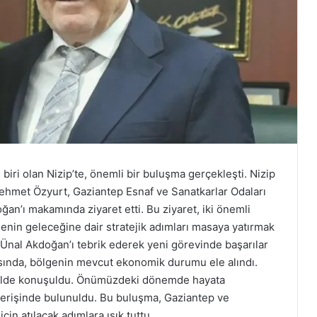
biri olan Nizip’te, önemli bir buluşma gerçekleşti. Nizip
ehmet Özyurt, Gaziantep Esnaf ve Sanatkarlar Odaları
ğan’ı makamında ziyaret etti. Bu ziyaret, iki önemli
lgenin geleceğine dair stratejik adımları masaya yatırmak
 Ünal Akdoğan’ı tebrik ederek yeni görevinde başarılar
ında, bölgenin mevcut ekonomik durumu ele alındı.
 şekilde konuşuldu. Önümüzdeki dönemde hayata
ışverişinde bulunuldu. Bu buluşma, Gaziantep ve
çin atılacak adımlara ışık tuttu.