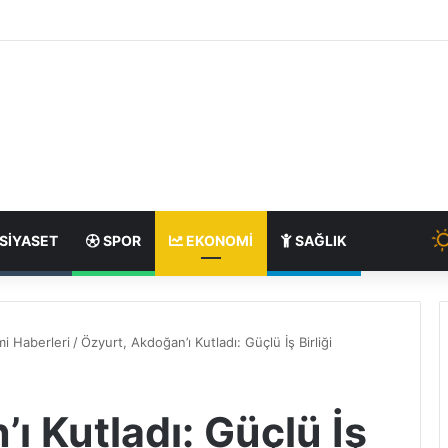
SIYASET
SPOR
EKONOMI
SAĞLIK
i Haberleri
/
Özyurt, Akdoğan’ı Kutladı: Güçlü İş Birliği
ı Kutladı: Güçlü İş