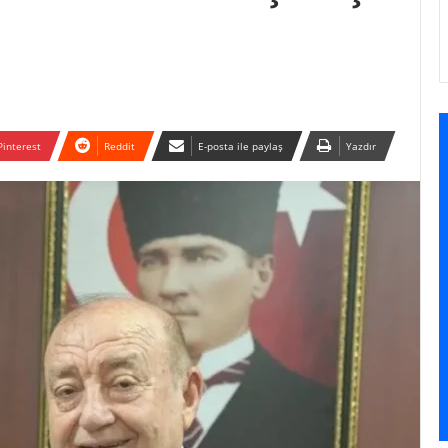
Pinterest
Reddit
E-posta ile paylaş
Yazdır