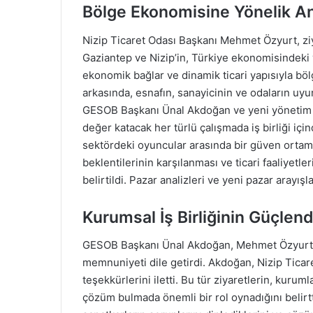
Bölge Ekonomisine Yönelik Ana
Nizip Ticaret Odası Başkanı Mehmet Özyurt, ziya
Gaziantep ve Nizip’in, Türkiye ekonomisindeki ye
ekonomik bağlar ve dinamik ticari yapısıyla böl
arkasında, esnafın, sanayicinin ve odaların uyu
GESOB Başkanı Ünal Akdoğan ve yeni yönetim ku
değer katacak her türlü çalışmada iş birliği içind
sektördeki oyuncular arasında bir güven ortamı
beklentilerinin karşılanması ve ticari faaliyetler
belirtildi. Pazar analizleri ve yeni pazar arayış
Kurumsal İş Birliğinin Güçlend
GESOB Başkanı Ünal Akdoğan, Mehmet Özyurt 
memnuniyeti dile getirdi. Akdoğan, Nizip Ticaret
teşekkürlerini iletti. Bu tür ziyaretlerin, kurum
çözüm bulmada önemli bir rol oynadığını belirt