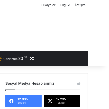
Hikayeler
Bilgi
İletişim
℃
33
Rastgele Haber
Gaziantep
Sosyal Medya Hesaplarımız
12.935
17.235
Beğeni
Takipçi