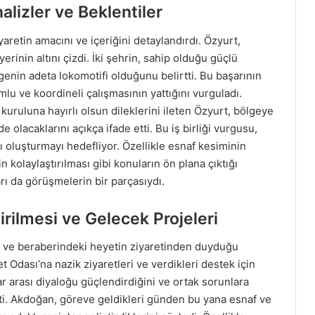
lizler ve Beklentiler
retin amacını ve içeriğini detaylandırdı. Özyurt,
rinin altını çizdi. İki şehrin, sahip olduğu güçlü
genin adeta lokomotifi olduğunu belirtti. Bu başarının
mlu ve koordineli çalışmasının yattığını vurguladı.
ruluna hayırlı olsun dileklerini ileten Özyurt, bölgeye
e olacaklarını açıkça ifade etti. Bu iş birliği vurgusu,
 oluşturmayı hedefliyor. Özellikle esnaf kesiminin
in kolaylaştırılması gibi konuların ön plana çıktığı
ları da görüşmelerin bir parçasıydı.
irilmesi ve Gelecek Projeleri
ve beraberindeki heyetin ziyaretinden duyduğu
 Odası’na nazik ziyaretleri ve verdikleri destek için
lar arası diyaloğu güçlendirdiğini ve ortak sorunlara
ti. Akdoğan, göreve geldikleri günden bu yana esnaf ve