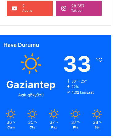
2
28.657
Abone
Takipçi
Hava Durumu
33
℃
Gaziantep
36º - 25º
22%
4.02 km/saat
Açık gökyüzü
36
35
37
37
38
℃
℃
℃
℃
℃
Cum
Cts
Paz
Pts
Sal