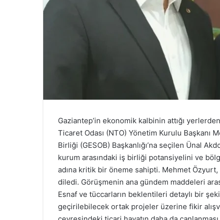
Gaziantep’in ekonomik kalbinin attığı yerlerden 
Ticaret Odası (NTO) Yönetim Kurulu Başkanı M
Birliği (GESOB) Başkanlığı’na seçilen Ünal Akdo
kurum arasındaki iş birliği potansiyelini ve bö
adına kritik bir öneme sahipti. Mehmet Özyurt,
diledi. Görüşmenin ana gündem maddeleri aras
Esnaf ve tüccarların beklentileri detaylı bir
geçirilebilecek ortak projeler üzerine fikir al
çevresindeki ticari hayatın daha da canlanması i