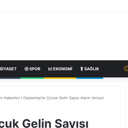
SIYASET
SPOR
EKONOMI
SAĞLIK
m Haberleri
/
Gaziantep’te Çocuk Gelin Sayısı Alarm Veriyor
cuk Gelin Sayısı