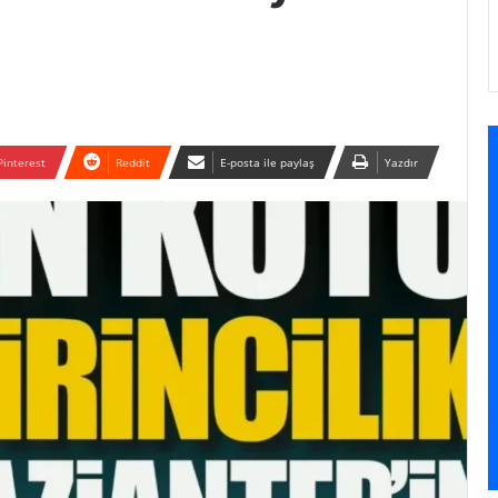
Pinterest
Reddit
E-posta ile paylaş
Yazdır