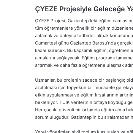
ÇYEZE Projesiyle Geleceğe Ya
ÇYEZE Projesi, Gaziantep’teki eğitim camiasını 
tüm öğretmenlere yönelik bir eğitim düzenlenec
anlamak ve önleyici tedbirler almak konusunda
Cumartesi günü Gaziantep Barosu’nda gerçekleş
kadar sürecek. Bu kapsamlı eğitim, öğretmenler
almalarını sağlayacak. Eğitim programı tamamen
artırmak ve daha fazla öğretmene ulaşmak adına
Uzmanlar, bu projenin sadece bir başlangıç oldu
azaltılması için topyekün bir mücadele gerekiyo
etkin uygulanması ve eğitim fırsatlarının artırı
bekleniyor. TÜİK verilerinin ortaya koyduğu ger
Her çocuk, güvenli bir ortamda eğitim alma ha
sorumluluğudur. Gaziantep’in bu sıralamadan hı
Yerel yönetimler, sivil toplum kuruluşları ve e