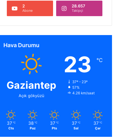
2
28.657
Abone
Takipçi
Hava Durumu
23
℃
Gaziantep
37º - 23º
57%
4.26 km/saat
Açık gökyüzü
37
38
37
37
37
℃
℃
℃
℃
℃
Cts
Paz
Pts
Sal
Çar