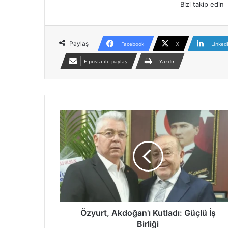
Bizi takip edin
Paylaş
Facebook
X
Linked
E-posta ile paylaş
Yazdır
Ö
z
y
u
r
t
,
A
k
d
Özyurt, Akdoğan'ı Kutladı: Güçlü İş
o
Birliği