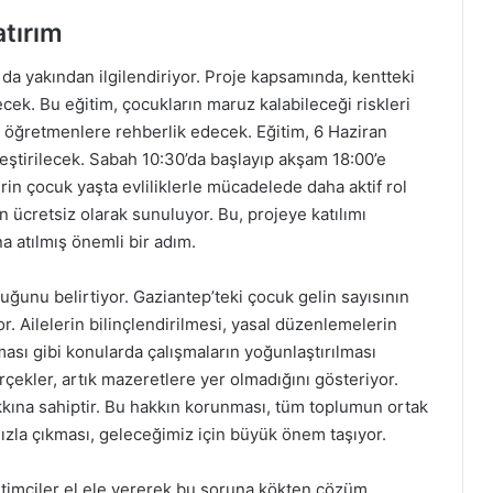
tırım
da yakından ilgilendiriyor. Proje kapsamında, kentteki
ek. Bu eğitim, çocukların maruz kalabileceği riskleri
 öğretmenlere rehberlik edecek. Eğitim, 6 Haziran
tirilecek. Sabah 10:30’da başlayıp akşam 18:00’e
in çocuk yaşta evliliklerle mücadelede daha aktif rol
 ücretsiz olarak sunuluyor. Bu, projeye katılımı
 atılmış önemli bir adım.
ğunu belirtiyor. Gaziantep’teki çocuk gelin sayısının
r. Ailelerin bilinçlendirilmesi, yasal düzenlemelerin
lması gibi konularda çalışmaların yoğunlaştırılması
çekler, artık mazeretlere yer olmadığını gösteriyor.
kkına sahiptir. Bu hakkın korunması, tüm toplumun ortak
zla çıkması, geleceğimiz için büyük önem taşıyor.
ğitimciler el ele vererek bu soruna kökten çözüm