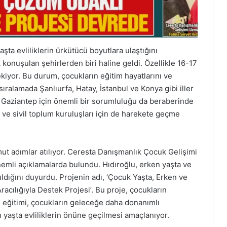
şta evliliklerin ürkütücü boyutlara ulaştığını
konuşulan şehirlerden biri haline geldi. Özellikle 16-17
ekiyor. Bu durum, çocukların eğitim hayatlarını ve
sıralamada Şanlıurfa, Hatay, İstanbul ve Konya gibi iller
ı, Gaziantep için önemli bir sorumluluğu da beraberinde
ı ve sivil toplum kuruluşları için de harekete geçme
ut adımlar atılıyor. Ceresta Danışmanlık Çocuk Gelişimi
emli açıklamalarda bulundu. Hıdıroğlu, erken yaşta ve
tıldığını duyurdu. Projenin adı, ‘Çocuk Yaşta, Erken ve
cılığıyla Destek Projesi’. Bu proje, çocukların
 eğitimi, çocukların geleceğe daha donanımlı
 yaşta evliliklerin önüne geçilmesi amaçlanıyor.