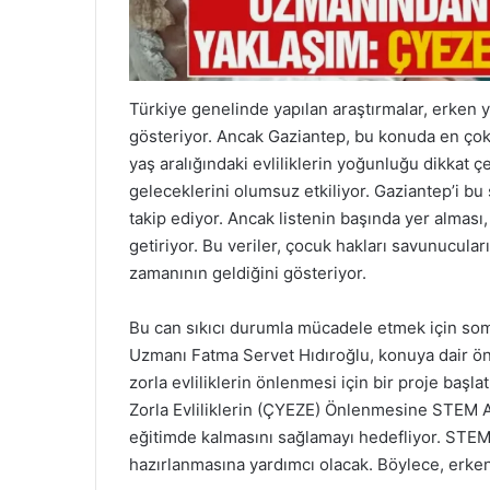
Türkiye genelinde yapılan araştırmalar, erken ya
gösteriyor. Ancak Gaziantep, bu konuda en çok 
yaş aralığındaki evliliklerin yoğunluğu dikkat ç
geleceklerini olumsuz etkiliyor. Gaziantep’i bu 
takip ediyor. Ancak listenin başında yer almas
getiriyor. Bu veriler, çocuk hakları savunucular
zamanının geldiğini gösteriyor.
Bu can sıkıcı durumla mücadele etmek için som
Uzmanı Fatma Servet Hıdıroğlu, konuya dair ön
zorla evliliklerin önlenmesi için bir proje başla
Zorla Evliliklerin (ÇYEZE) Önlenmesine STEM Ara
eğitimde kalmasını sağlamayı hedefliyor. STEM
hazırlanmasına yardımcı olacak. Böylece, erken