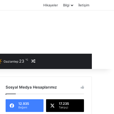
Hikayeler
Bilgi
İletişim
℃
23
Rastgele Haber
Gaziantep
Sosyal Medya Hesaplarımız
12.935
17.235
Beğeni
Takipçi