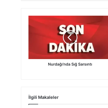
N
u
r
d
a
ğ
ı
'
n
d
Nurdağı'nda Sığ Sarsıntı
a
S
ı
ğ
S
a
İlgili Makaleler
r
s