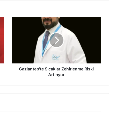
G
a
z
i
a
n
t
e
p
'
Gaziantep'te Sıcaklar Zehirlenme Riski
t
Artırıyor
e
S
ı
c
a
k
l