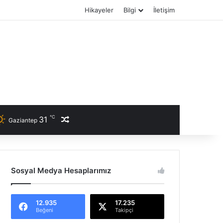
Hikayeler
Bilgi
İletişim
℃
31
Rastgele Haber
Gaziantep
Sosyal Medya Hesaplarımız
12.935
17.235
Beğeni
Takipçi