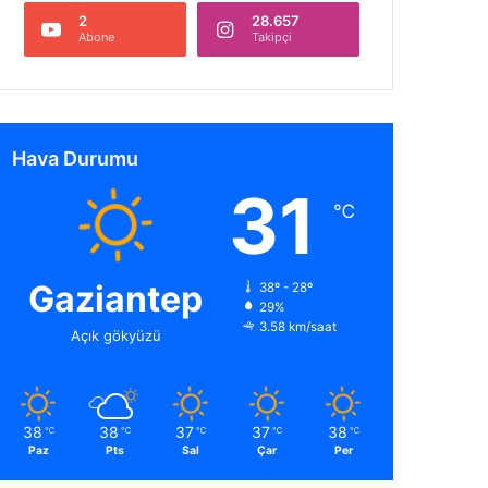
2
28.657
Abone
Takipçi
Hava Durumu
31
℃
Gaziantep
38º - 28º
29%
3.58 km/saat
Açık gökyüzü
38
38
37
37
38
℃
℃
℃
℃
℃
Paz
Pts
Sal
Çar
Per