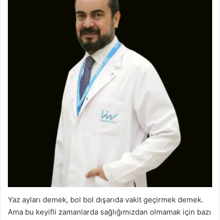
Yaz ayları demek, bol bol dışarıda vakit geçirmek demek.
Ama bu keyifli zamanlarda sağlığımızdan olmamak için bazı