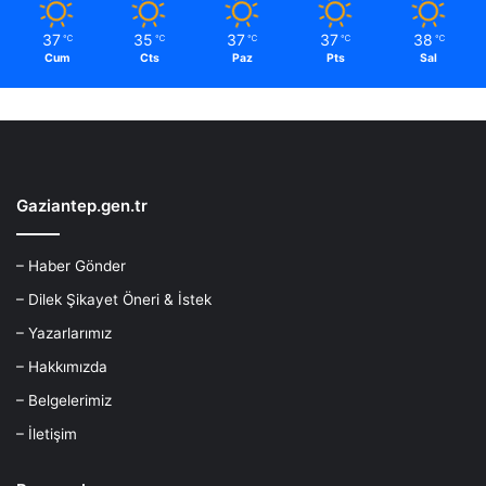
37
35
37
37
38
℃
℃
℃
℃
℃
Cum
Cts
Paz
Pts
Sal
Gaziantep.gen.tr
– Haber Gönder
– Dilek Şikayet Öneri & İstek
– Yazarlarımız
– Hakkımızda
– Belgelerimiz
– İletişim