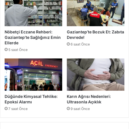
o
i
l
K
l
u
a
r
r
ş
Nöbetçi Eczane Rehberi:
Gaziantep’te Bozuk Et: Zabıta
A
u
Gaziantep’te Sağlığınız Emin
Devrede!
y
n
Ellerde
6 saat Önce
r
l
5 saat Önce
ı
a
l
m
d
a
ı
:
2
T
u
t
Düğünde Kimyasal Tehlike:
Karın Ağrısı Nedenleri:
u
Epoksi Alarmı
Ultrasonla Açıklık
k
7 saat Önce
9 saat Önce
l
a
n