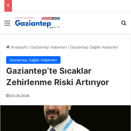
Menü
A
Anasayfa
/
Gaziantep Haberleri
/
Gaziantep Sağlık Haberleri
Gaziantep Sağlık Haberleri
Gaziantep’te Sıcaklar
Zehirlenme Riski Artırıyor
03.06.2026