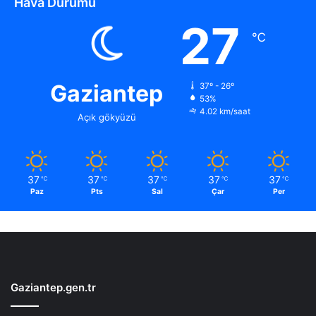
Hava Durumu
27
℃
Gaziantep
37º - 26º
53%
4.02 km/saat
Açık gökyüzü
37
37
37
37
37
℃
℃
℃
℃
℃
Paz
Pts
Sal
Çar
Per
Gaziantep.gen.tr