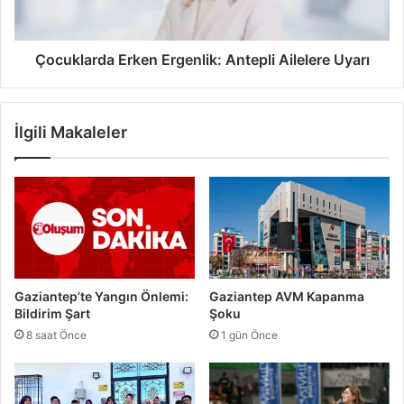
a
i
r
l
d
m
a
Çocuklarda Erken Ergenlik: Antepli Ailelere Uyarı
i
E
,
r
v
k
İlgili Makaleler
a
e
a
n
t
E
m
r
i
g
?
e
n
l
i
Gaziantep’te Yangın Önlemi:
Gaziantep AVM Kapanma
k
Bildirim Şart
Şoku
:
8 saat Önce
1 gün Önce
A
n
t
e