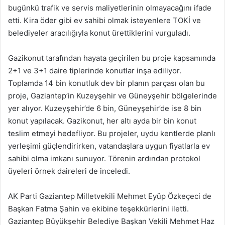
bugünkü trafik ve servis maliyetlerinin olmayacağını ifade
etti. Kira öder gibi ev sahibi olmak isteyenlere TOKİ ve
belediyeler aracılığıyla konut ürettiklerini vurguladı.
Gazikonut tarafından hayata geçirilen bu proje kapsamında
2+1 ve 3+1 daire tiplerinde konutlar inşa ediliyor.
Toplamda 14 bin konutluk dev bir planın parçası olan bu
proje, Gaziantep’in Kuzeyşehir ve Güneyşehir bölgelerinde
yer alıyor. Kuzeyşehir’de 6 bin, Güneyşehir’de ise 8 bin
konut yapılacak. Gazikonut, her altı ayda bir bin konut
teslim etmeyi hedefliyor. Bu projeler, uydu kentlerde planlı
yerleşimi güçlendirirken, vatandaşlara uygun fiyatlarla ev
sahibi olma imkanı sunuyor. Törenin ardından protokol
üyeleri örnek daireleri de inceledi.
AK Parti Gaziantep Milletvekili Mehmet Eyüp Özkeçeci de
Başkan Fatma Şahin ve ekibine teşekkürlerini iletti.
Gaziantep Büyükşehir Belediye Başkan Vekili Mehmet Haz