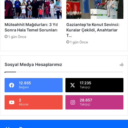
p
l
i
A
Müteahhit Mağdurları: 3 Yıl
Gaziantep’te Konut Sevinci:
i
Sonra Hala Temel Sorunları
Kuralar Çekildi, Anahtarlar
l
T…
1 gün Önce
e
1 gün Önce
l
e
r
Sosyal Medya Hesaplarımız
e
U
y
a
12.935
17.235
Beğeni
Takipçi
r
ı
2
28.657
Abone
Takipçi