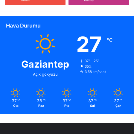
Hava Durumu
27
℃
Gaziantep
37º - 25º
35%
3.58 km/saat
Açık gökyüzü
37
38
37
37
37
℃
℃
℃
℃
℃
Cts
Paz
Pts
Sal
Çar