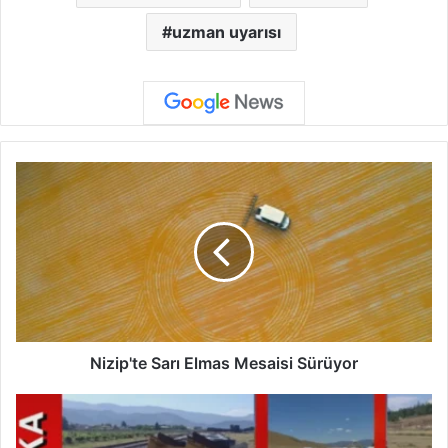
uzman uyarısı
N
i
z
i
p
'
t
e
S
a
Nizip'te Sarı Elmas Mesaisi Sürüyor
r
ı
Y
E
e
l
n