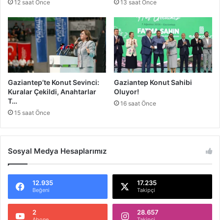
12 saat Önce
13 saat Önce
d
e
n
Y
ü
k
l
e
Gaziantep’te Konut Sevinci:
Gaziantep Konut Sahibi
m
Kuralar Çekildi, Anahtarlar
Oluyor!
e
T…
16 saat Önce
A
15 saat Önce
n
ı
K
Sosyal Medya Hesaplarımız
a
ç
t
ı
12.935
17.235
Beğeni
Takipçi
2
28.657
Abone
Takipçi