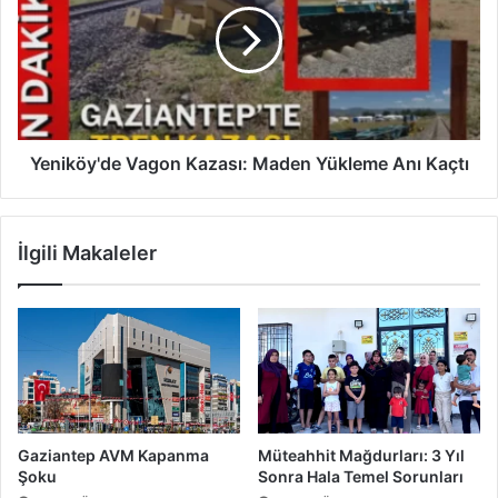
m
i
a
k
s
ö
M
y
e
'
s
d
a
e
Yeniköy'de Vagon Kazası: Maden Yükleme Anı Kaçtı
i
V
s
a
i
g
İlgili Makaleler
S
o
ü
n
r
K
ü
a
y
z
o
a
r
s
ı
:
Gaziantep AVM Kapanma
Müteahhit Mağdurları: 3 Yıl
M
Şoku
Sonra Hala Temel Sorunları
a