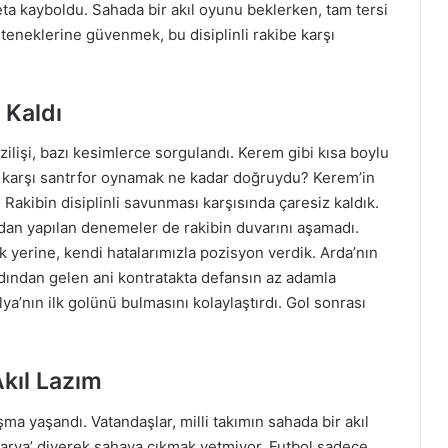
deta kayboldu. Sahada bir akıl oyunu beklerken, tam tersi
teneklerine güvenmek, bu disiplinli rakibe karşı
 Kaldı
zilişi, bazı kesimlerce sorgulandı. Kerem gibi kısa boylu
a karşı santrfor oynamak ne kadar doğruydu? Kerem’in
akibin disiplinli savunması karşısında çaresiz kaldık.
dan yapılan denemeler de rakibin duvarını aşamadı.
 yerine, kendi hatalarımızla pozisyon verdik. Arda’nın
dından gelen ani kontratakta defansın az adamla
’nın ilk golünü bulmasını kolaylaştırdı. Gol sonrası
kıl Lazım
ma yaşandı. Vatandaşlar, milli takımın sahada bir akıl
akarya’ diyerek sahaya çıkmak yetmiyor. Futbol sadece