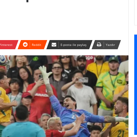
Pinterest
Reddit
E-posta ile paylaş
Yazdır