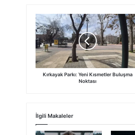
K
ı
r
k
a
y
a
k
P
a
Kırkayak Parkı: Yeni Kısmetler Buluşma
r
Noktası
k
ı
:
Y
e
İlgili Makaleler
n
i
K