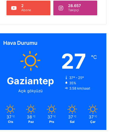
2
28.657
Abone
Takipçi
Hava Durumu
27
℃
Gaziantep
37º - 25º
35%
3.58 km/saat
Açık gökyüzü
37
38
37
37
37
℃
℃
℃
℃
℃
Cts
Paz
Pts
Sal
Çar