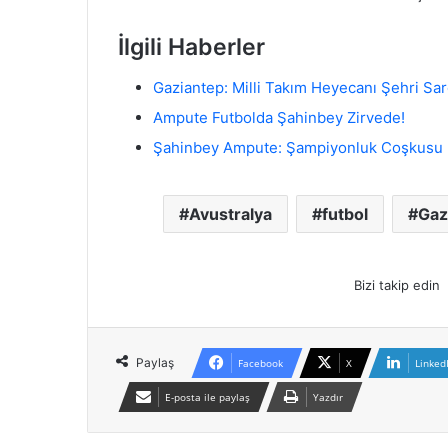
İlgili Haberler
Gaziantep: Milli Takım Heyecanı Şehri Sar
Ampute Futbolda Şahinbey Zirvede!
Şahinbey Ampute: Şampiyonluk Coşkusu
Avustralya
futbol
Gaz
Bizi takip edin
Paylaş
Facebook
X
Linked
E-posta ile paylaş
Yazdır