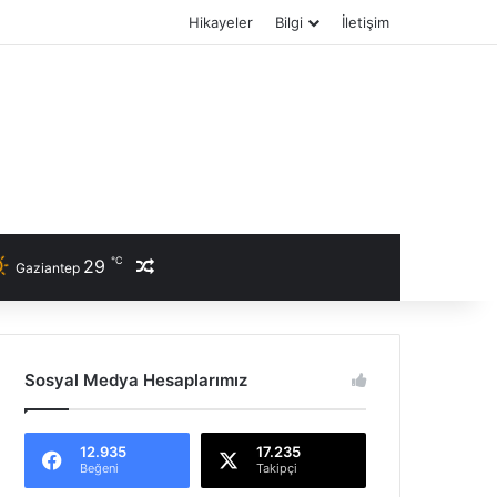
Hikayeler
Bilgi
İletişim
℃
29
Rastgele Haber
Gaziantep
Sosyal Medya Hesaplarımız
12.935
17.235
Beğeni
Takipçi