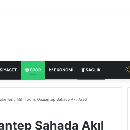
SIYASET
SPOR
EKONOMI
SAĞLIK
aberleri
/
Milli Takım: Gaziantep Sahada Akıl Aradı
iantep Sahada Akıl