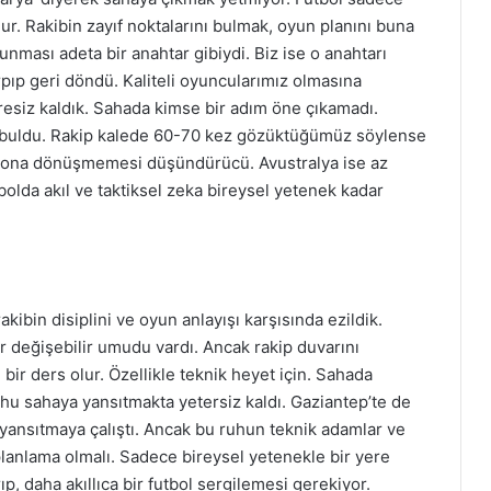
ur. Rakibin zayıf noktalarını bulmak, oyun planını buna
unması adeta bir anahtar gibiydi. Biz ise o anahtarı
ıp geri döndü. Kaliteli oyuncularımız olmasına
aresiz kaldık. Sahada kimse bir adım öne çıkamadı.
lık buldu. Rakip kalede 60-70 kez gözüktüğümüz söylense
isyona dönüşmemesi düşündürücü. Avustralya ise az
bolda akıl ve taktiksel zeka bireysel yetenek kadar
rakibin disiplini ve oyun anlayışı karşısında ezildik.
er değişebilir umudu vardı. Ancak rakip duvarını
n bir ders olur. Özellikle teknik heyet için. Sahada
uhu sahaya yansıtmakta yetersiz kaldı. Gaziantep’te de
 yansıtmaya çalıştı. Ancak bu ruhun teknik adamlar ve
planlama olmalı. Sadece bireysel yetenekle bir yere
p, daha akıllıca bir futbol sergilemesi gerekiyor.