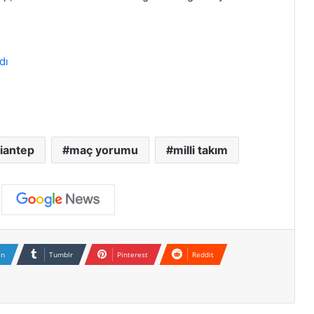
dı
iantep
maç yorumu
milli takım
In
Tumblr
Pinterest
Reddit