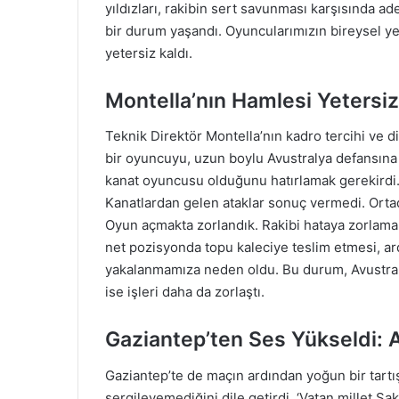
yıldızları, rakibin sert savunması karşısında a
bir durum yaşandı. Oyuncularımızın bireysel ye
yetersiz kaldı.
Montella’nın Hamlesi Yetersiz
Teknik Direktör Montella’nın kadro tercihi ve di
bir oyuncuyu, uzun boylu Avustralya defansın
kanat oyuncusu olduğunu hatırlamak gerekirdi. R
Kanatlardan gelen ataklar sonuç vermedi. Orta
Oyun açmakta zorlandık. Rakibi hataya zorlamak
net pozisyonda topu kaleciye teslim etmesi, ar
yakalanmamıza neden oldu. Bu durum, Avustralya
ise işleri daha da zorlaştı.
Gaziantep’ten Ses Yükseldi: A
Gaziantep’te de maçın ardından yoğun bir tartış
sergileyemediğini dile getirdi. ‘Vatan millet S