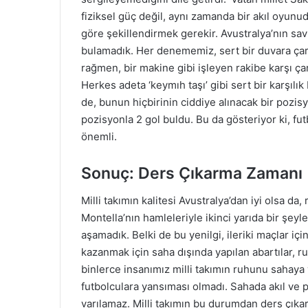
fiziksel güç değil, aynı zamanda bir akıl oyunud
göre şekillendirmek gerekir. Avustralya’nın sav
bulamadık. Her denememiz, sert bir duvara çarp
rağmen, bir makine gibi işleyen rakibe karşı ç
Herkes adeta ‘keymıh taşı’ gibi sert bir karşı
de, bunun hiçbirinin ciddiye alınacak bir poz
pozisyonla 2 gol buldu. Bu da gösteriyor ki, fut
önemli.
Sonuç: Ders Çıkarma Zamanı
Milli takımın kalitesi Avustralya’dan iyi olsa da, 
Montella’nın hamleleriyle ikinci yarıda bir şeyl
aşamadık. Belki de bu yenilgi, ileriki maçlar içi
kazanmak için saha dışında yapılan abartılar, r
binlerce insanımız milli takımın ruhunu sahaya
futbolculara yansıması olmadı. Sahada akıl ve 
varılamaz. Milli takımın bu durumdan ders çıkarı