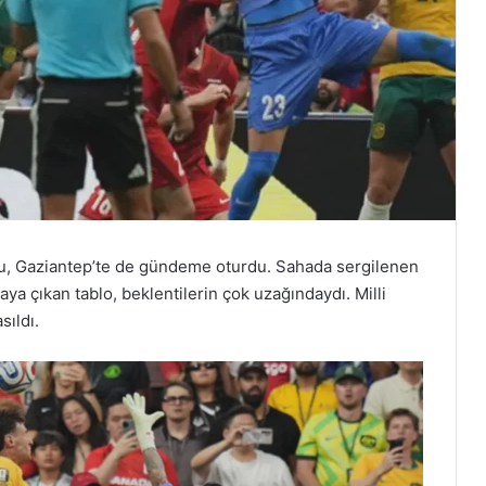
olu, Gaziantep’te de gündeme oturdu. Sahada sergilenen
aya çıkan tablo, beklentilerin çok uzağındaydı. Milli
sıldı.