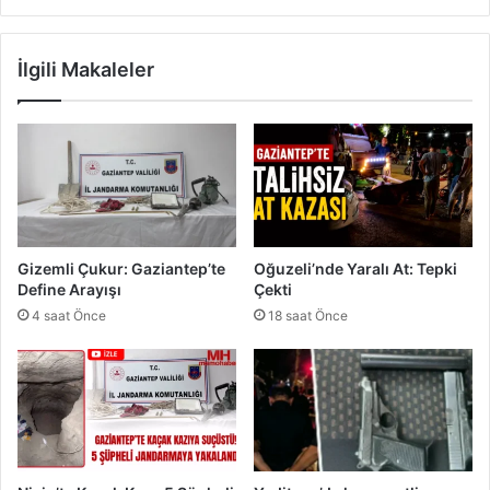
K
G
i
a
m
z
İlgili Makaleler
O
i
l
a
a
n
c
t
a
e
k
p
?
T
o
p
Gizemli Çukur: Gaziantep’te
Oğuzeli’nde Yaralı At: Tepki
r
Define Arayışı
Çekti
a
4 saat Önce
18 saat Önce
k
l
a
r
ı
T
e
h