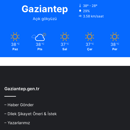
Gaziantep
38º - 28º
29%
3.58 km/saat
Açık gökyüzü
38
38
37
37
38
℃
℃
℃
℃
℃
Paz
Pts
Sal
Çar
Per
Gaziantep.gen.tr
– Haber Gönder
– Dilek Şikayet Öneri & İstek
– Yazarlarımız