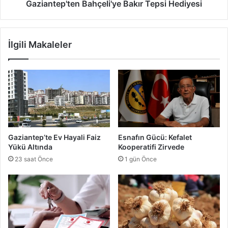
t
'
Gaziantep'ten Bahçeli'ye Bakır Tepsi Hediyesi
ç
t
i
e
H
n
İlgili Makaleler
a
B
y
a
a
h
l
ç
i
e
G
l
e
i
r
'
ç
y
Gaziantep’te Ev Hayali Faiz
Esnafın Gücü: Kefalet
e
e
Yükü Altında
Kooperatifi Zirvede
k
B
23 saat Önce
1 gün Önce
O
a
l
k
d
ı
u
r
T
e
p