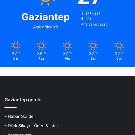
Gaziantep
37º - 25º
35%
3.58 km/saat
Açık gökyüzü
37
38
37
37
37
℃
℃
℃
℃
℃
Cts
Paz
Pts
Sal
Çar
Gaziantep.gen.tr
– Haber Gönder
– Dilek Şikayet Öneri & İstek
– Yazarlarımız