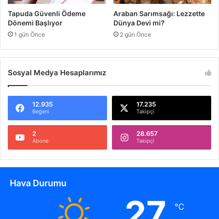
s
Tapuda Güvenli Ödeme
Araban Sarımsağı: Lezzette
i
Dönemi Başlıyor
Dünya Devi mi?
H
1 gün Önce
2 gün Önce
e
d
i
y
Sosyal Medya Hesaplarımız
e
s
i
12.935
17.235
Beğeni
Takipçi
2
28.657
Abone
Takipçi
Hava Durumu
27
℃