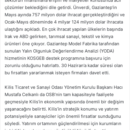
sektörün finansmana erişim ve maliyetler konusunda acil
çözümler beklediğini dile getirdi. Ünverdi, Gaziantep’in
Mayıs ayında 757 milyon dolar ihracat gerçekleştirdiğini ve
Ocak-Mayıs döneminde 4 milyar 124 milyon dolar ihracata
ulaştığını açıkladı. En çok ihracat yapılan ülkelerin başında
Irak ve ABD gelirken, tarımsal sanayi, tekstil ve kimya
ürünleri öne çıkıyor. Gaziantep Model Fabrika tarafından
sunulan Yalın Olgunluk Değerlendirme Analizi (YODA)
hizmetinin KOSGEB destek programına başvuru için
zorunlu olduğunu hatırlattı. 30 Haziran’a kadar süresi olan
bu fırsattan yararlanmak isteyen firmaları davet etti.
Kilis Ticaret ve Sanayi Odası Yönetim Kurulu Başkanı Hacı
Mustafa Celkanlı da OSB’nin tam kapasiteyle faaliyete
geçmesiyle Kilis’in ekonomik yapısında önemli bir değişim
yaşanacağını belirtti. Kilis’in stratejik konumu ve yatırım
potansiyeliyle sanayiciler için önemli fırsatlar sunduğunu
söyledi. Yatırım ortamının güçlendirilmesi için kurumların