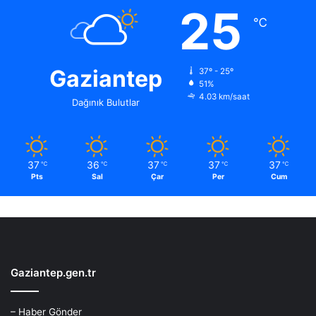
25
℃
Gaziantep
37º - 25º
51%
4.03 km/saat
Dağınık Bulutlar
37
36
37
37
37
℃
℃
℃
℃
℃
Pts
Sal
Çar
Per
Cum
Gaziantep.gen.tr
– Haber Gönder