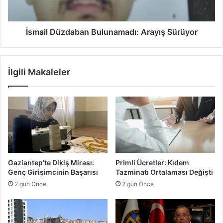
ı
ü
l
z
ı
d
İsmail Düzdaban Bulunamadı: Arayış Sürüyor
k
a
O
b
p
a
İlgili Makaleler
e
n
r
B
a
u
s
l
y
u
o
n
n
a
u
m
a
Gaziantep’te Dikiş Mirası:
Primli Ücretler: Kıdem
d
Genç Girişimcinin Başarısı
Tazminatı Ortalaması Değişti
ı
2 gün Önce
2 gün Önce
:
A
r
a