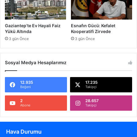
y
ı
ş
S
Gaziantep’te Ev Hayali Faiz
Esnafın Gücü: Kefalet
ü
Yükü Altında
Kooperatifi Zirvede
r
3 gün Önce
3 gün Önce
ü
y
o
r
Sosyal Medya Hesaplarımız
12.935
17.235
Beğeni
Takipçi
2
28.657
Abone
Takipçi
Hava Durumu