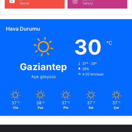
Abone
Takipçi
Hava Durumu
30
℃
Gaziantep
37º - 28º
28%
4.02 km/saat
Açık gökyüzü
37
38
37
37
37
℃
℃
℃
℃
℃
Cts
Paz
Pts
Sal
Çar