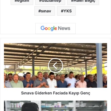
eğitim
Gaziantep
Halef Bilgiç
sınav
YKS
S
ı
n
a
v
a
G
i
d
e
Sınava Giderken Faciada Kayıp Genç
r
k
N
e
ö