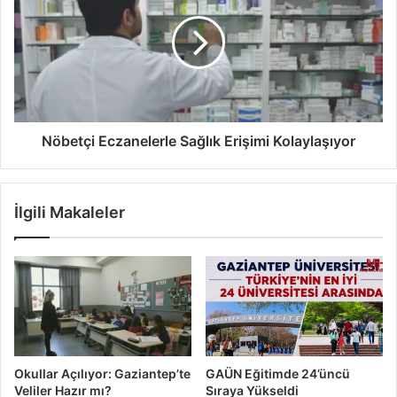
n
b
F
e
a
t
c
ç
i
i
a
E
d
c
a
z
Nöbetçi Eczanelerle Sağlık Erişimi Kolaylaşıyor
K
a
a
n
y
e
İlgili Makaleler
ı
l
p
e
G
r
e
l
n
e
ç
S
a
ğ
l
Okullar Açılıyor: Gaziantep’te
GAÜN Eğitimde 24’üncü
ı
Veliler Hazır mı?
Sıraya Yükseldi