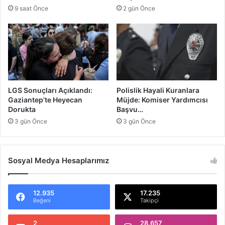
k
9 saat Önce
2 gün Önce
E
r
i
ş
i
m
i
K
LGS Sonuçları Açıklandı:
Polislik Hayali Kuranlara
o
Gaziantep’te Heyecan
Müjde: Komiser Yardımcısı
l
Dorukta
Başvu…
a
3 gün Önce
3 gün Önce
y
l
a
Sosyal Medya Hesaplarımız
ş
ı
y
o
12.935
17.235
Beğeni
Takipçi
r
2
28.657