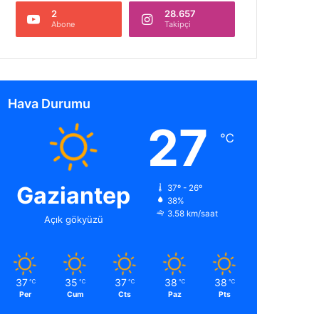
2
28.657
Abone
Takipçi
Hava Durumu
27
℃
Gaziantep
37º - 26º
38%
3.58 km/saat
Açık gökyüzü
37
35
37
38
38
℃
℃
℃
℃
℃
Per
Cum
Cts
Paz
Pts