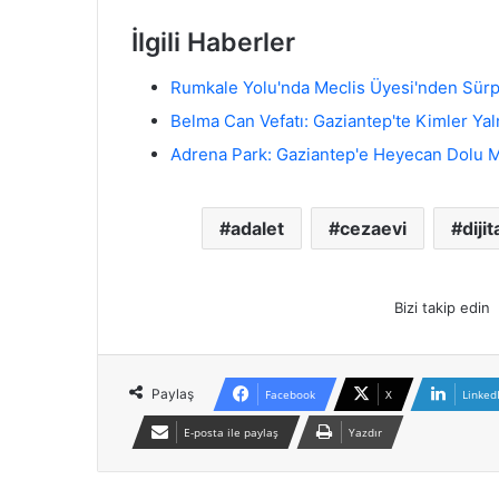
İlgili Haberler
Rumkale Yolu'nda Meclis Üyesi'nden Sürp
Belma Can Vefatı: Gaziantep'te Kimler Yal
Adrena Park: Gaziantep'e Heyecan Dolu 
adalet
cezaevi
diji
Bizi takip edin
Paylaş
Facebook
X
Linked
E-posta ile paylaş
Yazdır