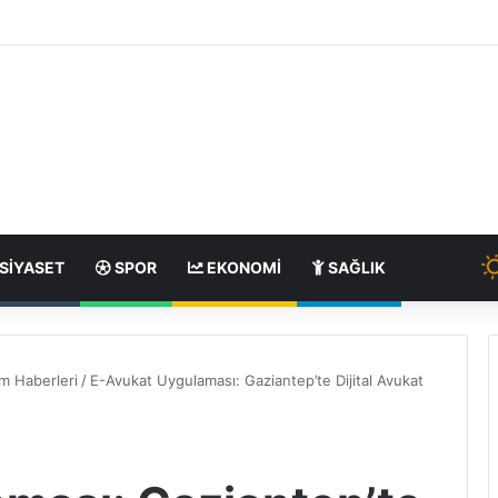
SIYASET
SPOR
EKONOMI
SAĞLIK
m Haberleri
/
E-Avukat Uygulaması: Gaziantep’te Dijital Avukat