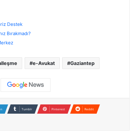
riz Destek
nız Bırakmadı?
Merkez
talleşme
e-Avukat
Gaziantep
In
Tumblr
Pinterest
Reddit