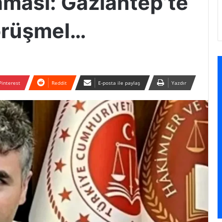
ması: Gaziantep’te
Görüşmel…
Pinterest
Reddit
E-posta ile paylaş
Yazdır