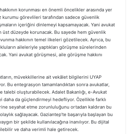
akkının korunması en önemli öncelikler arasında yer
az kurumu görevlileri tarafından sadece güvenlik
şmaların içeriğini dinlemeyi kapsamayacak. Yani avukat
 en üst düzeyde korunacak. Bu sayede hem güvenlik
vunma hakkının temel ilkeleri gözetilecek. Ayrıca, bu
luların aileleriyle yaptıkları görüşme sürelerinden
cak. Yani avukat görüşmesi, aile görüşme hakkını
tların, müvekkillerine ait vekâlet bilgilerini UYAP
or. Bu entegrasyon tamamlandıktan sonra avukatlar,
 talebi oluşturabilecek. Adalet Bakanlığı, e-Avukat
i daha da güçlendirmeyi hedefliyor. Özellikle farklı
erine seyahat etme zorunluluğunu ortadan kaldıran bu
olaylık sağlayacak. Gaziantep’te başarıyla başlayan bu
gın bir şekilde kullanılacağına inanılıyor. Bu dijital
lebilir ve daha verimli hale getirecek.