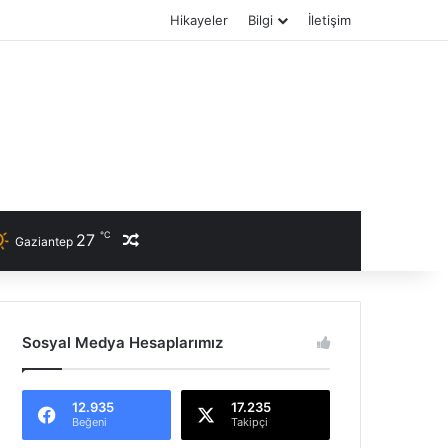
Hikayeler
Bilgi
İletişim
℃
27
Rastgele Haber
Gaziantep
Sosyal Medya Hesaplarımız
12.935
17.235
Beğeni
Takipçi