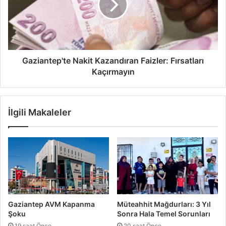
l
a
u
n
ş
t
m
e
a
p
s
'
Gaziantep'te Nakit Kazandıran Faizler: Fırsatları
ı
t
Kaçırmayın
:
e
İ
N
h
a
İlgili Makaleler
t
k
i
i
y
t
a
K
ç
a
l
z
a
a
r
n
M
d
Gaziantep AVM Kapanma
Müteahhit Mağdurları: 3 Yıl
a
ı
Şoku
Sonra Hala Temel Sorunları
s
r
19 saat Önce
20 saat Önce