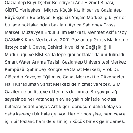
Gaziantep Büyükşehir Belediyesi Ana Hizmet Binası,
GİBTÜ Yerleşkesi, Migros Küçük Kızılhisar ve Gaziantep
Büyükşehir Belediyesi Engelsiz Yaşam Merkezi gibi yerler
bu iade noktalarından bazıları. Ayrıca Şahinbey Gross
Market, Müzeyyen Erkul Bilim Merkezi, Mehmet Akif Ersoy
GASMEK Kurs Merkezi ve 3001 Gaziantep Gross Market de
listeye dahil. Çevre, Şehircilik ve İklim Değişikliği İl
Müdürlüğü ve BİM Kartaltepe gibi noktalar da unutulmadı.
Smart Water Arıtma Tesisi, Gaziantep Üniversitesi Merkez
Kampüsü, Şahinbey Kongre ve Sanat Merkezi, Prof. Dr.
Alâeddin Yavaşca Eğitim ve Sanat Merkezi ile Güvenevler
Halil Karaduman Sanat Merkezi de hizmet verecek. BİM
Gaziler de bu listeye eklenmiş durumda. Bu yaygın ağ
sayesinde her vatandaşın evine yakın bir iade noktası
bulması hedefleniyor. Artık geri dönüşüm daha kolay ve
daha kazançlı bir hale geliyor. Her bir boş şişe, hem çevre
için bir kazanç hem de sizin için küçük bir ek gelir demek.