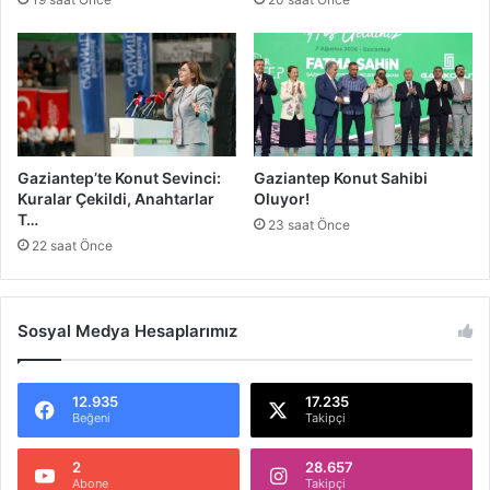
a
a
d
n
a
F
a
i
z
l
e
Gaziantep’te Konut Sevinci:
Gaziantep Konut Sahibi
r
Kuralar Çekildi, Anahtarlar
Oluyor!
:
T…
23 saat Önce
F
22 saat Önce
ı
r
s
a
Sosyal Medya Hesaplarımız
t
l
a
12.935
17.235
Beğeni
Takipçi
r
ı
K
2
28.657
Abone
Takipçi
a