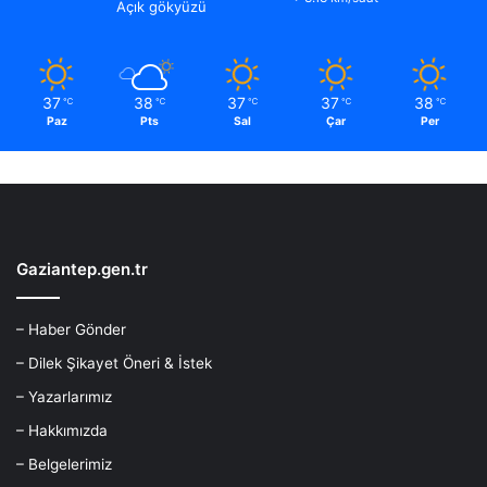
Açık gökyüzü
37
38
37
37
38
℃
℃
℃
℃
℃
Paz
Pts
Sal
Çar
Per
Gaziantep.gen.tr
– Haber Gönder
– Dilek Şikayet Öneri & İstek
– Yazarlarımız
– Hakkımızda
– Belgelerimiz