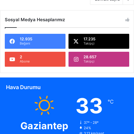
Sosyal Medya Hesaplarımız
12.935
17.235
Beğeni
Takipçi
2
28.657
Abone
Takipçi
Hava Durumu
33
℃
Gaziantep
37º - 28º
24%
3.13 km/saat