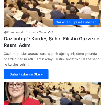
Gaziantep Siyaset Haberleri
Enver Kocak
4 hafta Önce
2
Gaziantep’e Kardeş Şehir: Filistin Gazze ile
Resmi Adım
Gaziantep, uluslararası kardeş şehir ağını genişletme yolunda
önemli bir adım attı. Kentin adayı Filistin Devleti’nin Gazze şehri
ile kardeş şehir…
Daha Fazlasını Oku »