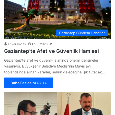
Gaziantep Gündem Haberleri
Enver Kocak
17.06.2026
6
Gaziantep’te Afet ve Güvenlik Hamlesi
Gaziantep’te afet ve güvenlik alanında önemli gelişmeler
yaşanıyor. Büyükşehir Belediye Meclisi’nin Mayıs ayı
toplantısında alınan kararlar, şehrin geleceğine ışık tutacak…
Daha Fazlasını Oku »