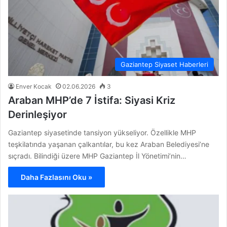
Gaziantep Siyaset Haberleri
Enver Kocak
02.06.2026
3
Araban MHP’de 7 İstifa: Siyasi Kriz
Derinleşiyor
Gaziantep siyasetinde tansiyon yükseliyor. Özellikle MHP
teşkilatında yaşanan çalkantılar, bu kez Araban Belediyesi’ne
sıçradı. Bilindiği üzere MHP Gaziantep İl Yönetimi’nin…
Daha Fazlasını Oku »