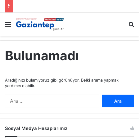
Menü
A
Bulunamadı
Aradığınızı bulamıyoruz gibi görünüyor. Belki arama yapmak
yardımcı olabilir.
A
r
a
m
a
Sosyal Medya Hesaplarımız
: