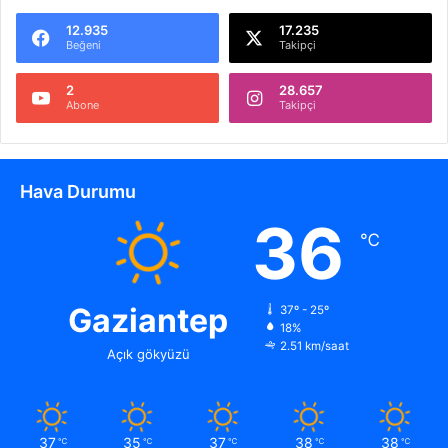
12.935
17.235
Beğeni
Takipçi
2
28.657
Abone
Takipçi
Hava Durumu
36
℃
Gaziantep
37º - 25º
18%
2.51 km/saat
Açık gökyüzü
37
35
37
38
38
℃
℃
℃
℃
℃