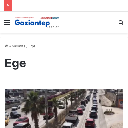
Menü
A
Anasayfa
/
Ege
Ege