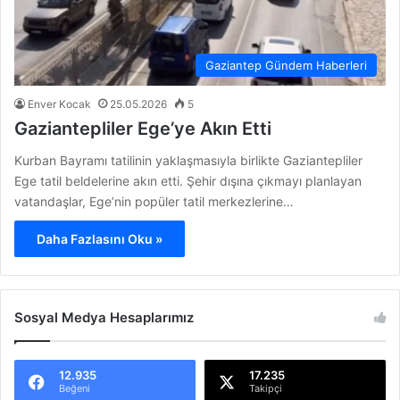
Gaziantep Gündem Haberleri
Enver Kocak
25.05.2026
5
Gaziantepliler Ege’ye Akın Etti
Kurban Bayramı tatilinin yaklaşmasıyla birlikte Gaziantepliler
Ege tatil beldelerine akın etti. Şehir dışına çıkmayı planlayan
vatandaşlar, Ege’nin popüler tatil merkezlerine…
Daha Fazlasını Oku »
Sosyal Medya Hesaplarımız
12.935
17.235
Beğeni
Takipçi