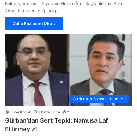
Bakbak, partisinin Siyasi ve Hukuki İşler Başkanlığı’nın Bolu
Abant’ta düzenlediği bölge…
Daha Fazlasını Oku »
Gaziantep Siyaset Haberleri
Enver Kocak
3 hafta Önce
2
Gürban’dan Sert Tepki: Namusa Laf
Ettirmeyiz!