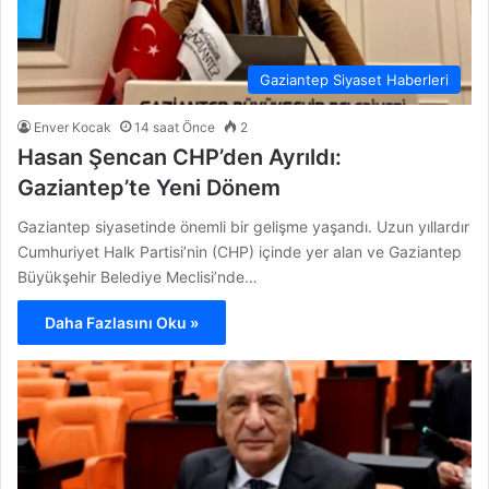
Gaziantep Siyaset Haberleri
Enver Kocak
14 saat Önce
2
Hasan Şencan CHP’den Ayrıldı:
Gaziantep’te Yeni Dönem
Gaziantep siyasetinde önemli bir gelişme yaşandı. Uzun yıllardır
Cumhuriyet Halk Partisi’nin (CHP) içinde yer alan ve Gaziantep
Büyükşehir Belediye Meclisi’nde…
Daha Fazlasını Oku »