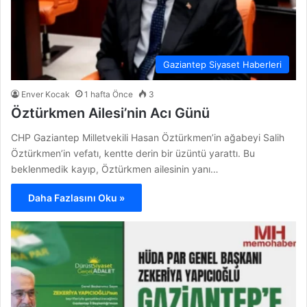
Gaziantep Siyaset Haberleri
Enver Kocak
1 hafta Önce
3
Öztürkmen Ailesi’nin Acı Günü
CHP Gaziantep Milletvekili Hasan Öztürkmen’in ağabeyi Salih
Öztürkmen’in vefatı, kentte derin bir üzüntü yarattı. Bu
beklenmedik kayıp, Öztürkmen ailesinin yanı…
Daha Fazlasını Oku »