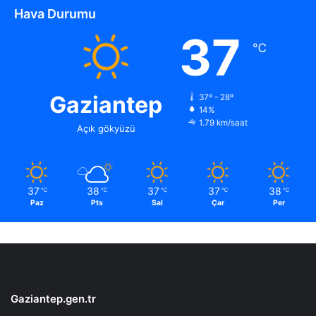
Hava Durumu
37
℃
Gaziantep
37º - 28º
14%
1.79 km/saat
Açık gökyüzü
37
38
37
37
38
℃
℃
℃
℃
℃
Paz
Pts
Sal
Çar
Per
Gaziantep.gen.tr