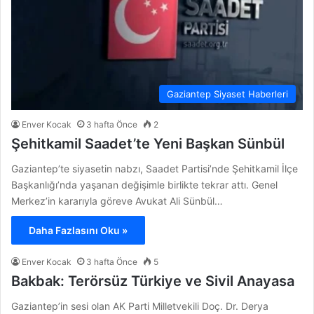
Gaziantep Siyaset Haberleri
Enver Kocak
3 hafta Önce
2
Şehitkamil Saadet’te Yeni Başkan Sünbül
Gaziantep’te siyasetin nabzı, Saadet Partisi’nde Şehitkamil İlçe
Başkanlığı’nda yaşanan değişimle birlikte tekrar attı. Genel
Merkez’in kararıyla göreve Avukat Ali Sünbül…
Daha Fazlasını Oku »
Enver Kocak
3 hafta Önce
5
Bakbak: Terörsüz Türkiye ve Sivil Anayasa
Gaziantep’in sesi olan AK Parti Milletvekili Doç. Dr. Derya