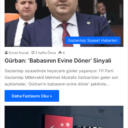
Gaziantep Siyaset Haberleri
Enver Kocak
3 hafta Önce
4
Gürban: ‘Babasının Evine Döner’ Sinyali
Gaziantep siyasetinde heyecanlı günler yaşanıyor. İYİ Parti
Gaziantep Milletvekili Mehmet Mustafa Gürban’dan gelen son
açıklamalar, ‘Gürban’ın babasının evine döner’ şeklinde…
Daha Fazlasını Oku »