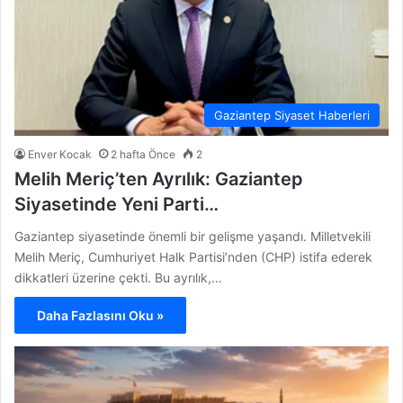
Gaziantep Siyaset Haberleri
Enver Kocak
2 hafta Önce
2
Melih Meriç’ten Ayrılık: Gaziantep
Siyasetinde Yeni Parti…
Gaziantep siyasetinde önemli bir gelişme yaşandı. Milletvekili
Melih Meriç, Cumhuriyet Halk Partisi’nden (CHP) istifa ederek
dikkatleri üzerine çekti. Bu ayrılık,…
Daha Fazlasını Oku »