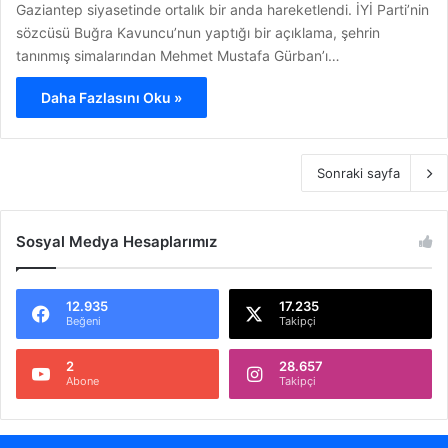
Gaziantep siyasetinde ortalık bir anda hareketlendi. İYİ Parti’nin
sözcüsü Buğra Kavuncu’nun yaptığı bir açıklama, şehrin
tanınmış simalarından Mehmet Mustafa Gürban’ı…
Daha Fazlasını Oku »
Sonraki sayfa
Sosyal Medya Hesaplarımız
12.935
17.235
Beğeni
Takipçi
2
28.657
Abone
Takipçi