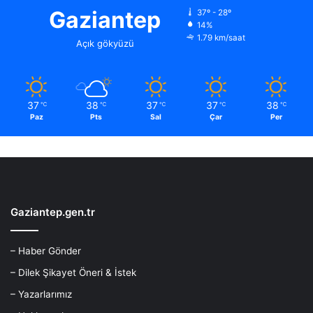
Gaziantep
37º - 28º
14%
1.79 km/saat
Açık gökyüzü
37
38
37
37
38
℃
℃
℃
℃
℃
Paz
Pts
Sal
Çar
Per
Gaziantep.gen.tr
– Haber Gönder
– Dilek Şikayet Öneri & İstek
– Yazarlarımız