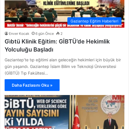
Gaziantep Eğitim Haberleri
Enver Kocak
6 gün Önce
2
Gi̇btü Klinik Eğitim: GİBTÜ’de Hekimlik
Yolculuğu Başladı
Gaziantep’te tıp eğitimi alan geleceğin hekimleri için büyük bir
gün yaşandı. Gaziantep İslam Bilim ve Teknoloji Üniversitesi
(GİBTÜ) Tıp Fakültesi…
Daha Fazlasını Oku »