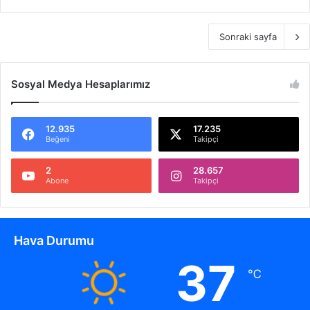
Sonraki sayfa
Sosyal Medya Hesaplarımız
12.935
17.235
Beğeni
Takipçi
2
28.657
Abone
Takipçi
Hava Durumu
37
℃