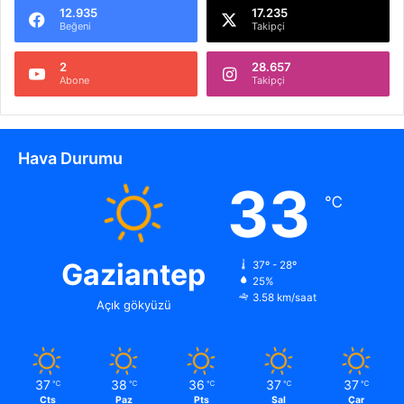
12.935
17.235
Beğeni
Takipçi
2
28.657
Abone
Takipçi
Hava Durumu
33
℃
Gaziantep
37º - 28º
25%
3.58 km/saat
Açık gökyüzü
37
38
36
37
37
℃
℃
℃
℃
℃
Cts
Paz
Pts
Sal
Çar