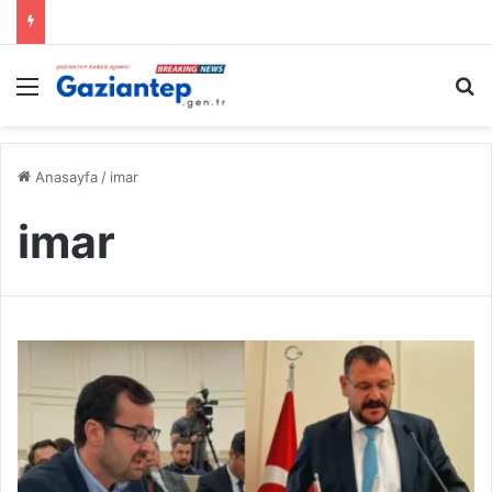
Menü
A
Anasayfa
/
imar
imar