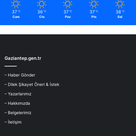
37
36
37
37
38
℃
℃
℃
℃
℃
Cum
Cts
Paz
Pts
Sal
Gaziantep.gen.tr
– Haber Gönder
– Dilek Şikayet Öneri & İstek
– Yazarlarımız
– Hakkımızda
– Belgelerimiz
– İletişim