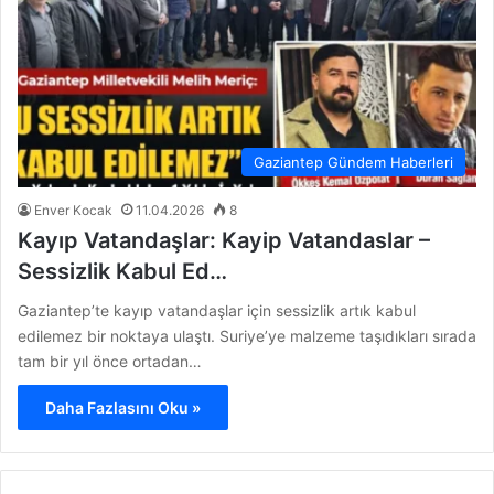
Gaziantep Gündem Haberleri
Enver Kocak
11.04.2026
8
Kayıp Vatandaşlar: Kayip Vatandaslar –
Sessizlik Kabul Ed…
Gaziantep’te kayıp vatandaşlar için sessizlik artık kabul
edilemez bir noktaya ulaştı. Suriye’ye malzeme taşıdıkları sırada
tam bir yıl önce ortadan…
Daha Fazlasını Oku »