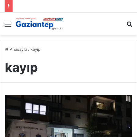
Menü
A
Anasayfa
/
kayıp
kayıp