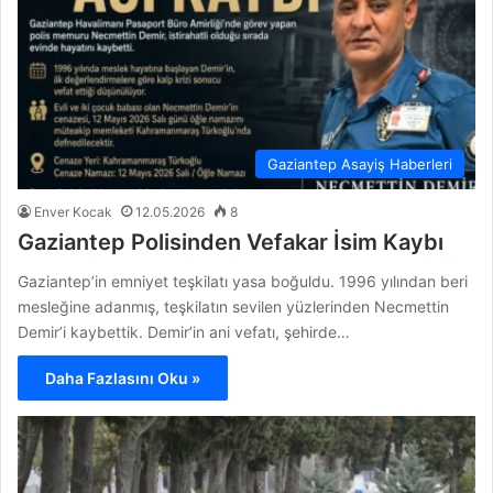
Gaziantep Asayiş Haberleri
Enver Kocak
12.05.2026
8
Gaziantep Polisinden Vefakar İsim Kaybı
Gaziantep’in emniyet teşkilatı yasa boğuldu. 1996 yılından beri
mesleğine adanmış, teşkilatın sevilen yüzlerinden Necmettin
Demir’i kaybettik. Demir’in ani vefatı, şehirde…
Daha Fazlasını Oku »