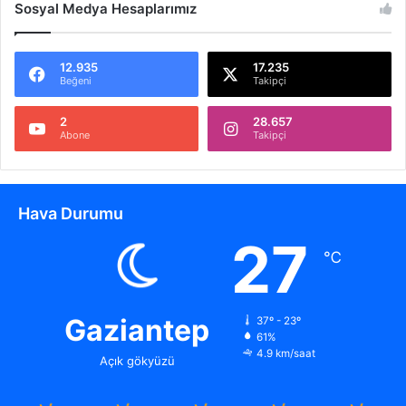
Sosyal Medya Hesaplarımız
12.935
17.235
Beğeni
Takipçi
2
28.657
Abone
Takipçi
Hava Durumu
27
℃
Gaziantep
37º - 23º
61%
4.9 km/saat
Açık gökyüzü