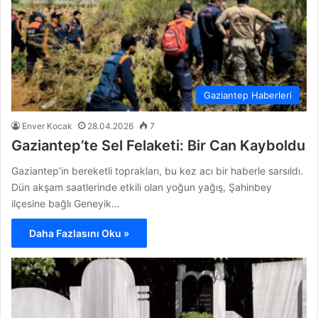
Gaziantep Haberleri
Enver Kocak
28.04.2026
7
Gaziantep’te Sel Felaketi: Bir Can Kayboldu
Gaziantep’in bereketli toprakları, bu kez acı bir haberle sarsıldı.
Dün akşam saatlerinde etkili olan yoğun yağış, Şahinbey
ilçesine bağlı Geneyik…
Daha Fazlasını Oku »